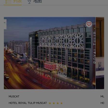
列表
地图
MUSCAT
MUSC
HOTEL ROYAL TULIP MUSCAT
HOTE