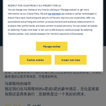
Navigate forward to interact with the calendar and select a date. Press the ques
Navigate backward to interact with the ca
RESPECT FOR YOUR PRIVACY IS A PRIORITY FOR US
You can change your choices at any time by clicking on "Manage cookies" or get more
information via our Cookie Policy. We and
our partners
use cookies or similar technologies to
ensure the proper functioning and security of the site, improve your experience, offer you
添加特惠代码
personalized advertising and content, produce statistics and audience measurements to
evaluate their performance, and share content on social networks. You can accept all cookies
by selecting "Accept and close" or set your preferences by cookie purpose. By selecting
"Decline cookies," only cookies necessary for the site's operation will be placed.
寻找酒店
Manage cookies
Decline cookies
Accept and close
我们的郁锦香酒店欢迎您来访马斯喀特。为您提供餐厅、泊车服务、会
议室、舒适客房等——我们尽最大努力让您获得舒适住宿体验。丰富的
服务项目让您尽享休息、疗愈美好时光。
马斯喀特的城市
预定我们在马斯喀特的4星或5星的豪华酒店，无论是家庭
假期还是商务旅行，您都将度过一个美好的周末。