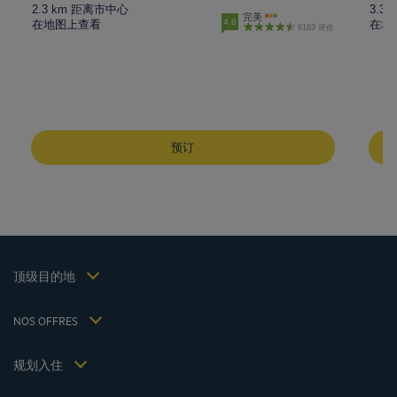
2.3 km 距离市中心
3.3
完美
4.6
在地图上查看
在地
6163 评价
成都酒店
峨嵋山酒店
预订
昆明酒店
巴黎酒店
仁川酒店
法律声明
上海酒店
条款和条件
台湾酒店
个人数据政策
顶级目的地
Hôtels Saint-Malo
Cookie 政策
Hôtels Lyon
Flavours Instant Benefit 通用使用条款和条件
NOS OFFRES
逍遥游优惠（含早餐）
条款和条件
会员费率
我的预订
Politiques de taxes 2023
规划入住
会议和活动
Politiques de taxes 2022
Hôtels et Inspirations