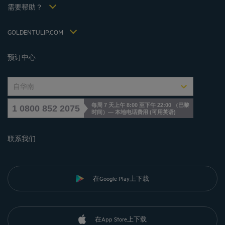
税收政策 2021
需要帮助？
常见问答
招贤纳士
联系我们
Jin Jiang International
GOLDENTULIP.COM
Cookies management
预订中心
自华南
每周 7 天上午 8:00 至下午 22:00 （巴黎
1 0800 852 2075
时间）— 本地电话费用
(
可用英语
)
联系我们
在Google Play上下载
在App Store上下载