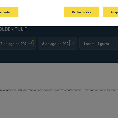
 cookies
Decline cookies
Accep
OLDEN TULIP
vigate forward to interact with the calendar and select a date. Press the question m
Navigate backward to interact with the calendar and sele
tacionamento, sala de reuniões disponível, quartos confortáveis – fazemos o nosso melhor 
.