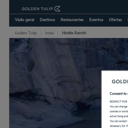
Visão geral
Destinos
Restaurantes
Eventos
Ofertas
Golden Tulip
Índia
Hotéis Ranchi
Consent to 
RESPECT FOR 
You can change 
cookies or simi
advertising and
You can accept 
necessary for th