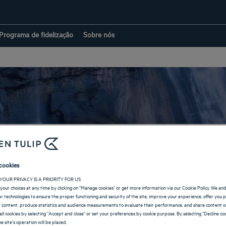
Programa de fidelização
Sobre nós
Hotéis em Ranchi
cookies
YOUR PRIVACY IS A PRIORITY FOR US
your choices at any time by clicking on "Manage cookies" or get more information via our Cookie Policy. We an
VOLTAR À PÁGINA DE ÍNDIA
lar technologies to ensure the proper functioning and security of the site, improve your experience, offer you 
 content, produce statistics and audience measurements to evaluate their performance, and share content on
all cookies by selecting "Accept and close" or set your preferences by cookie purpose. By selecting "Decline coo
e site's operation will be placed.