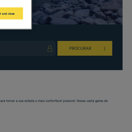
t and close
PROCURAR
ark key to get the keyboard shortcuts for changing dates.
ct a date. Press the question mark key to get the keyboard shortcuts for changing da
para tornar a sua estada o mais confortável possível. Nossa vasta gama de