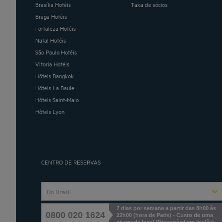
Brasília Hotéis
Taxa de sócios
Braga Hotéis
Fortaleza Hotéis
Natal Hotéis
São Paulo Hotéis
Vitoria Hotéis
Hôtels Bangkok
Hôtels La Baule
Hôtels Saint-Malo
Hôtels Lyon
CENTRO DE RESERVAS
Do Brasil
7 dias por semana a partir das 8h00 às
0800 020 1624
22h00 (hora de Paris) - Custo de uma
chamada local
(
Disponível em Inglês
)