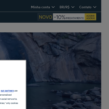
Minha conta
BR/R$
Contato
d
our partners
use
personalized
 social networks.
kies," only cookies