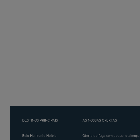
DESTINOS PRINCIPAIS
AS NOSSAS OFERTAS
Belo Horizonte Hotéis
Oferta de fuga com pequeno-almoço 