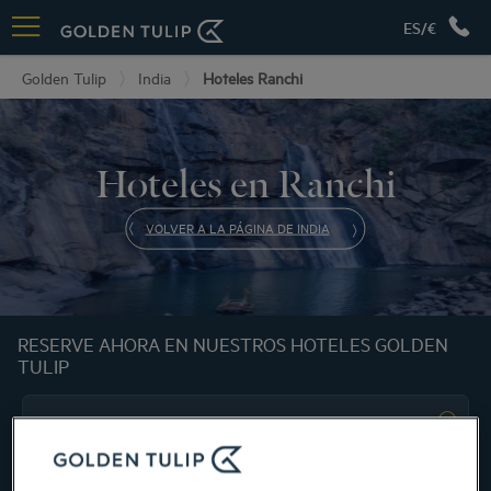
ES/€
Golden Tulip
India
Hoteles Ranchi
Hoteles en Ranchi
VOLVER A LA PÁGINA DE INDIA
RESERVE AHORA EN NUESTROS HOTELES GOLDEN
TULIP