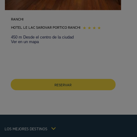
RANCHI
HOTEL LE LAC SAROVAR PORTICO RANCHI
450 m Desde el centro de la ciudad
Ver en un mapa
Hoteles Barcelona
Hoteles Braga
RESERVAR
Hoteles Cracovia
Hoteles Paris
Hoteles Sao Joao Da Madeira
Hoteles Vila Nova De Gaia
Avisos legales
Hoteles Portugal
Términos y Condiciones Generales
Hôtels La Baule
LOS MEJORES DESTINOS
Política de Datos Personales
Hôtels Saint-Malo