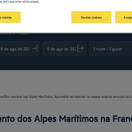
e site's operation will be placed.
 cookies
Decline cookies
Accep
OLDEN TULIP
vigate forward to interact with the calendar and select a date. Press the question m
Navigate backward to interact with the calendar and sele
pacífico enclave nos Alpes Marítimos. Aproveite ao máximo os nossos amplos serviços de l
nto dos Alpes Marítimos na Fran