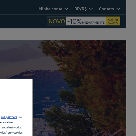
Minha conta
BR/R$
Contato
imos
d
our partners
use
personalized
 social networks.
kies," only cookies