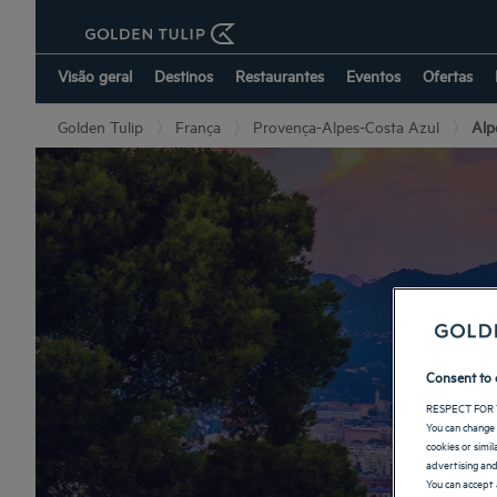
Visão geral
Destinos
Restaurantes
Eventos
Ofertas
Golden Tulip
França
Provença-Alpes-Costa Azul
Alp
Hot
Consent to 
RESPECT FOR 
You can change 
cookies or simi
advertising and
You can accept 