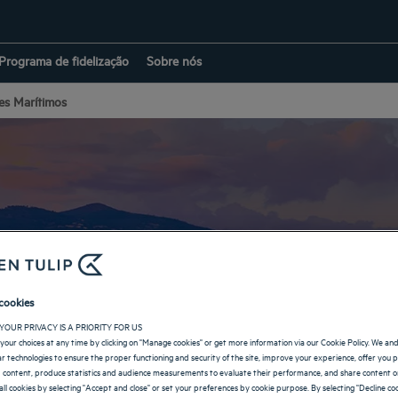
Programa de fidelização
Sobre nós
es Marítimos
éis em Alpes Marít
cookies
YOUR PRIVACY IS A PRIORITY FOR US
VOLTAR A PROVENÇA-ALPES-COSTA AZUL
your choices at any time by clicking on "Manage cookies" or get more information via our Cookie Policy. We an
lar technologies to ensure the proper functioning and security of the site, improve your experience, offer you 
 content, produce statistics and audience measurements to evaluate their performance, and share content on
all cookies by selecting "Accept and close" or set your preferences by cookie purpose. By selecting "Decline coo