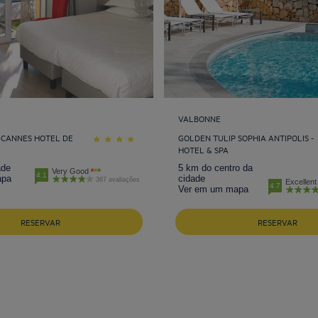
VALBONNE
 CANNES HOTEL DE
GOLDEN TULIP SOPHIA ANTIPOLIS -
HOTEL & SPA
ade
5 km do centro da
Very Good
4.1
apa
cidade
367 avaliações
Excellent
4.7
Ver em um mapa
RESERVAR
RESERVAR