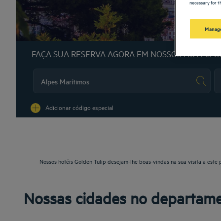
necessary for th
Manage
FAÇA SUA RESERVA AGORA EM NOSSOS HOTÉIS G
Na
Adicionar código especial
Nossos hotéis Golden Tulip desejam-lhe boas-vindas na sua visita a este 
Nossas cidades no departame