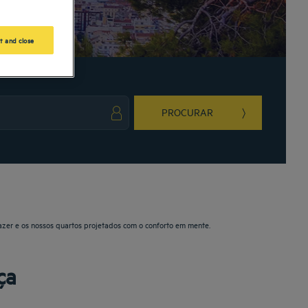
t and close
PROCURAR
ark key to get the keyboard shortcuts for changing dates.
ct a date. Press the question mark key to get the keyboard shortcuts for changing da
azer e os nossos quartos projetados com o conforto em mente.
ça