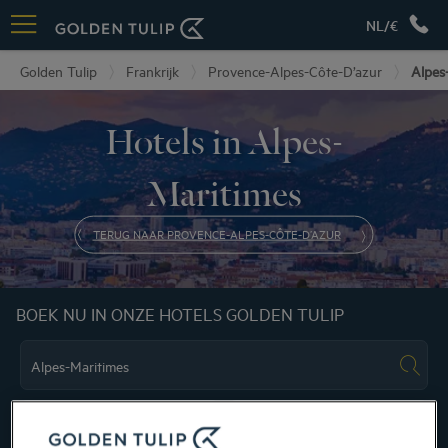
NL/€
Golden Tulip
Frankrijk
Provence-Alpes-Côte-D’azur
Alpes
Hotels in Alpes-
Maritimes
TERUG NAAR PROVENCE-ALPES-CÔTE-D’AZUR
BOEK NU IN ONZE HOTELS GOLDEN TULIP