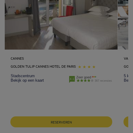
CANNES
VALB
GOLDEN TULIP CANNES HOTEL DE PARIS
GOLDE
Stadscentrum
5 km
Zeer goed
4.1
Bekijk op een kaart
Bekij
367 recensies
Hotels in Breda
RESERVEREN
Hotels in Helmond
Hotels in Eindhoven