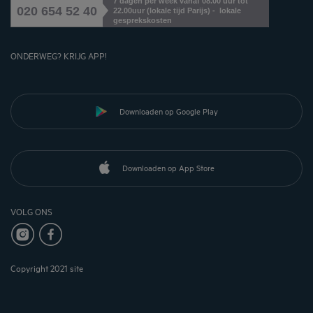
7 dagen per week vanaf 08.00 uur tot
020 654 52 40
22.00uur (lokale tijd Parijs) - lokale
gesprekskosten
ONDERWEG? KRIJG APP!
Downloaden op Google Play
Downloaden op App Store
VOLG ONS
Copyright 2021 site