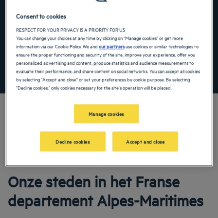
Navigate forward to interact with the calendar and select a date. Press the ques
Navigate backward to interact with the ca
Consent to cookies
RESPECT FOR YOUR PRIVACY IS A PRIORITY FOR US
You can change your choices at any time by clicking on "Manage cookies" or get more
Voeg kortingscode toe
information via our Cookie Policy. We and
our partners
use cookies or similar technologies to
ensure the proper functioning and security of the site, improve your experience, offer you
personalized advertising and content, produce statistics and audience measurements to
ZOEK EEN HOTEL
evaluate their performance, and share content on social networks. You can accept all cookies
by selecting "Accept and close" or set your preferences by cookie purpose. By selecting
"Decline cookies," only cookies necessary for the site's operation will be placed.
Manage cookies
Onze Golden Tulip hotels verwelkomen u voor uw verblijf in deze oase van rust in
Decline cookies
Accept and close
de Alpes-Maritimes. Haal het meest uit de vele recreatieve diensten en onze
kamers, die ontworpen zijn met comfort in gedachten.
Onze steden in het Franse
departement Alpes-Maritimes