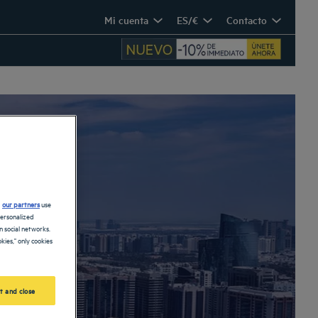
Mi cuenta
ES/€
Contacto
i
d
our partners
use
personalized
 social networks.
kies," only cookies
t and close