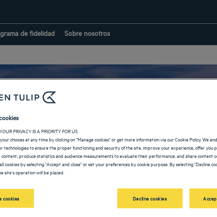
grama de fidelidad
Sobre nosotros
cookies
Hoteles en Abu Dab
YOUR PRIVACY IS A PRIORITY FOR US
your choices at any time by clicking on "Manage cookies" or get more information via our Cookie Policy. We an
lar technologies to ensure the proper functioning and security of the site, improve your experience, offer you 
 content, produce statistics and audience measurements to evaluate their performance, and share content on
all cookies by selecting "Accept and close" or set your preferences by cookie purpose. By selecting "Decline coo
e site's operation will be placed.
VOLVER A LA PÁGINA DE EMIRATOS ÁRABES UNIDOS
 cookies
Decline cookies
Accep