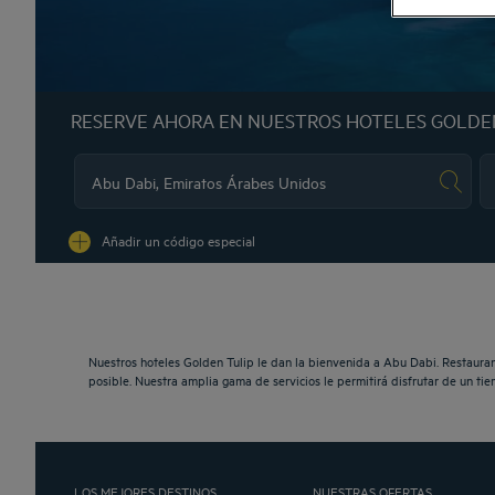
RESERVE AHORA EN NUESTROS HOTELES GOLDE
Na
Añadir un código especial
Nuestros hoteles Golden Tulip le dan la bienvenida a Abu Dabi. Restauran
posible. Nuestra amplia gama de servicios le permitirá disfrutar de un t
LOS MEJORES DESTINOS
NUESTRAS OFERTAS