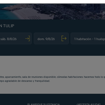
N TULIP
vigate forward to interact with the calendar and select a date. Press the question m
Navigate backward to interact with the calendar and sele
tes, aparcamiento, sala de reuniones disponible, cómodas habitaciones: hacemos todo lo 
iempo agradable de descanso y tranquilidad.
PLANIFIQUE SU ESTANCIA
¿NECESITA AYUDA?