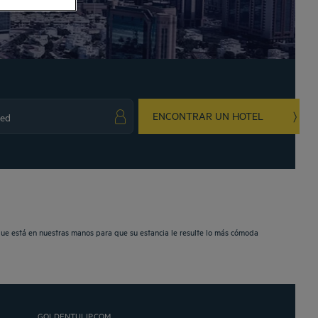
ENCONTRAR UN HOTEL
ark key to get the keyboard shortcuts for changing dates.
ct a date. Press the question mark key to get the keyboard shortcuts for changing da
que está en nuestras manos para que su estancia le resulte lo más cómoda
GOLDENTULIP.COM