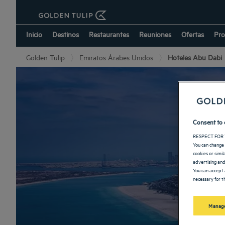
Inicio
Destinos
Restaurantes
Reuniones
Ofertas
Pro
Golden Tulip
Emiratos Árabes Unidos
Hoteles Abu Dabi
Consent to 
RESPECT FOR 
You can change 
cookies or simi
advertising and
You can accept 
necessary for th
Manage