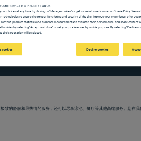
YOUR PRIVACY IS A PRIORITY FOR US
your choices at any time by clicking on "Manage cookies" or get more information via our Cookie Policy. We an
lar technologies to ensure the proper functioning and security of the site, improve your experience, offer you 
 content, produce statistics and audience measurements to evaluate their performance, and share content on
all cookies by selecting "Accept and close" or set your preferences by cookie purpose. By selecting "Decline coo
e site's operation will be placed.
 cookies
Decline cookies
Accep
vigate forward to interact with the calendar and select a date. Press the question m
Navigate backward to interact with the calendar and sele
受到极致的舒服和最热情的服务，还可以尽享泳池、餐厅等其他高端服务。您在