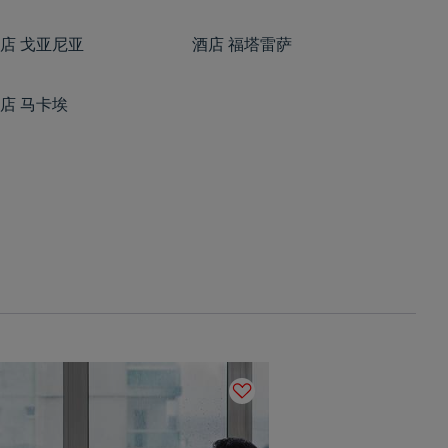
店
戈亚尼亚
酒店
福塔雷萨
店
马卡埃