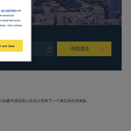
d
our partners
use
personalized
 social networks.
kies," only cookies
t and close
寻找酒店
ark key to get the keyboard shortcuts for changing dates.
ct a date. Press the question mark key to get the keyboard shortcuts for changing da
我们的豪华酒店的入住会让您留下一个难忘的住宿体验。