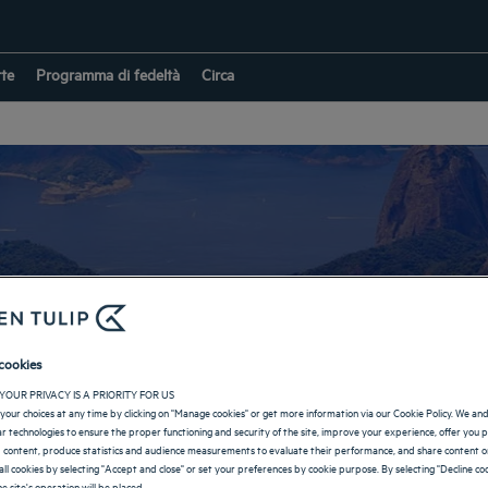
rte
Programma di fedeltà
Circa
Hotel Brasile
cookies
YOUR PRIVACY IS A PRIORITY FOR US
RITORNO A DESTINAZIONE
your choices at any time by clicking on "Manage cookies" or get more information via our Cookie Policy. We an
lar technologies to ensure the proper functioning and security of the site, improve your experience, offer you 
 content, produce statistics and audience measurements to evaluate their performance, and share content on
all cookies by selecting "Accept and close" or set your preferences by cookie purpose. By selecting "Decline coo
e site's operation will be placed.