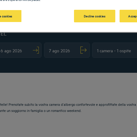
 cookies
Decline cookies
Accep
TEL
vigate forward to interact with the calendar and select a date. Press the question m
Navigate backward to interact with the calendar and sele
 stelle! Prenotate subito la vostra camera d’albergo confortevole e approfittate della vostra v
urante un soggiorno in famiglia o un romantico weekend.