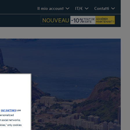
Il mio account
IT/€
Contatti
d
our partners
use
personalized
 social networks.
kies," only cookies