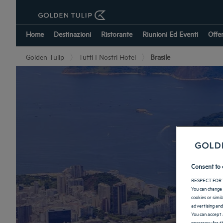
Home
Destinazioni
Ristorante
Riunioni Ed Eventi
Offe
Golden Tulip
Tutti I Nostri Hotel
Brasile
Consent to 
RESPECT FOR 
You can change 
cookies or simi
advertising and
You can accept 
necessary for th