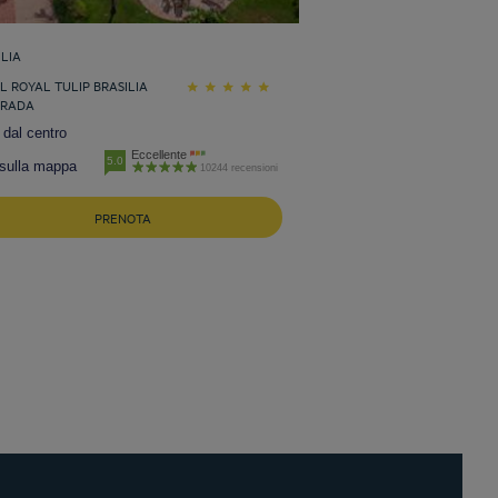
ILIA
L ROYAL TULIP BRASILIA
ORADA
dal centro
Eccellente
5.0
 sulla mappa
10244 recensioni
PRENOTA