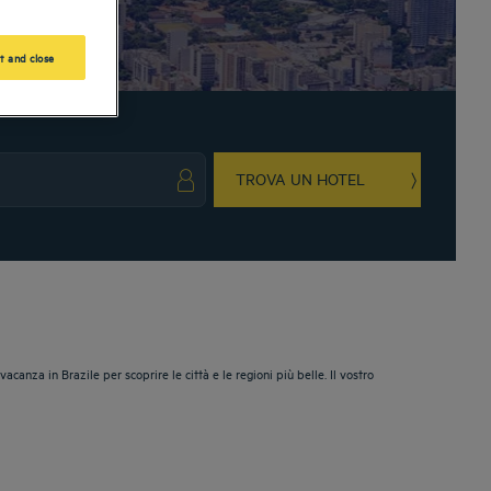
t and close
TROVA UN HOTEL
ark key to get the keyboard shortcuts for changing dates.
ct a date. Press the question mark key to get the keyboard shortcuts for changing da
acanza in Brazile per scoprire le città e le regioni più belle. Il vostro