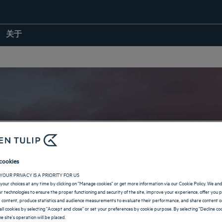
关于
普伦的酒店
cookies
YOUR PRIVACY IS A PRIORITY FOR US
your choices at any time by clicking on "Manage cookies" or get more information via our Cookie Policy. We an
返回德国页面
lar technologies to ensure the proper functioning and security of the site, improve your experience, offer you 
 content, produce statistics and audience measurements to evaluate their performance, and share content on
all cookies by selecting "Accept and close" or set your preferences by cookie purpose. By selecting "Decline coo
e site's operation will be placed.