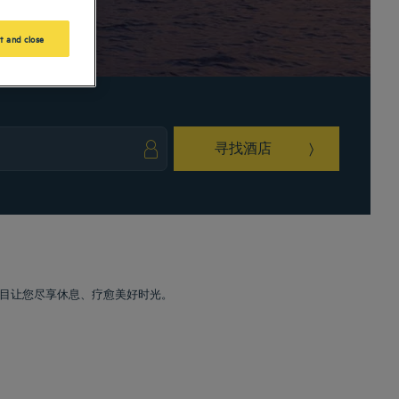
t and close
寻找酒店
ark key to get the keyboard shortcuts for changing dates.
ct a date. Press the question mark key to get the keyboard shortcuts for changing da
目让您尽享休息、疗愈美好时光。