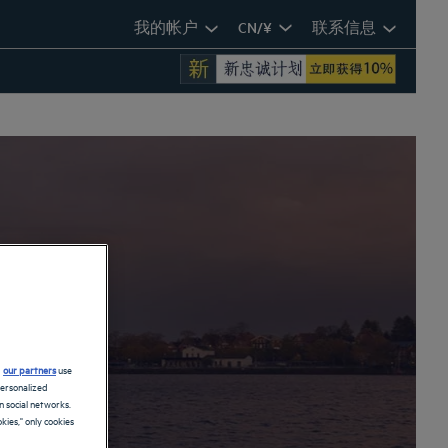
我的帐户
CN/¥
联系信息
d
our partners
use
personalized
 social networks.
kies," only cookies