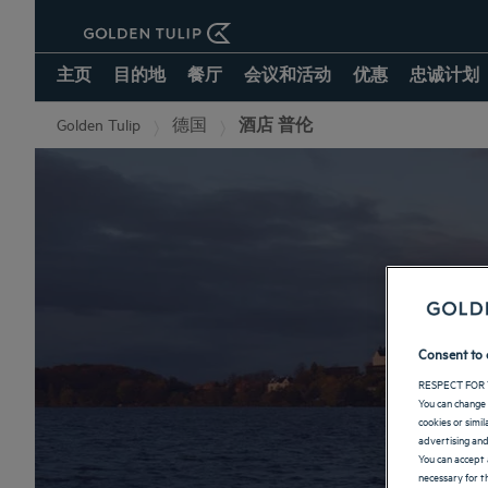
主页
目的地
餐厅
会议和活动
优惠
忠诚计划
Golden Tulip
德国
酒店 普伦
Consent to 
RESPECT FOR 
You can change 
cookies or simi
advertising and
You can accept 
necessary for th