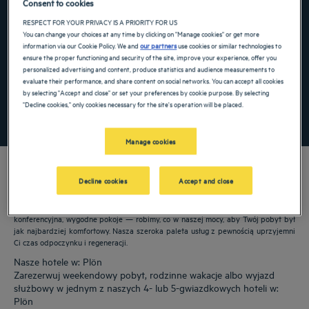
Consent to cookies
Navigate forward to interact with the calendar and select a date. Press the ques
Navigate backward to interact with the ca
RESPECT FOR YOUR PRIVACY IS A PRIORITY FOR US
You can change your choices at any time by clicking on "Manage cookies" or get more
information via our Cookie Policy. We and
our partners
use cookies or similar technologies to
ensure the proper functioning and security of the site, improve your experience, offer you
personalized advertising and content, produce statistics and audience measurements to
Dodaj specjalny kod
evaluate their performance, and share content on social networks. You can accept all cookies
by selecting "Accept and close" or set your preferences by cookie purpose. By selecting
"Decline cookies," only cookies necessary for the site's operation will be placed.
ZNAJDŹ HOTEL
Manage cookies
Decline cookies
Accept and close
Nasze hotele Golden Tulip witają Cię w: Plön. Restauracje, parking, dostępna sala
konferencyjna, wygodne pokoje — robimy, co w naszej mocy, aby Twój pobyt był
jak najbardziej komfortowy. Nasza szeroka paleta usług z pewnością uprzyjemni
Ci czas odpoczynku i regeneracji.
Nasze hotele w: Plön
Zarezerwuj weekendowy pobyt, rodzinne wakacje albo wyjazd
służbowy w jednym z naszych 4- lub 5-gwiazdkowych hoteli w:
Plön