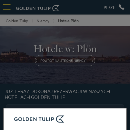
PL/ZŁ
Golden Tulip
Niemcy
Hotele Plön
Hotele w: Plön
POWRÓT NA STRONĘ NIEMCY
JUŻ TERAZ DOKONAJ REZERWACJI W NASZYCH
HOTELACH GOLDEN TULIP