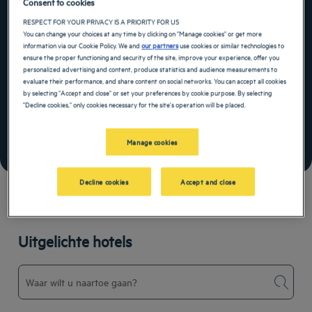
Weekend Escape incl.
Consent to cookies
RESPECT FOR YOUR PRIVACY IS A PRIORITY FOR US
Ontbijt
You can change your choices at any time by clicking on "Manage cookies" or get more
information via our Cookie Policy. We and
our partners
use cookies or similar technologies to
ensure the proper functioning and security of the site, improve your experience, offer you
personalized advertising and content, produce statistics and audience measurements to
Wat houdt de aanbieding in?
evaluate their performance, and share content on social networks. You can accept all cookies
15% korting voor boekingen van 2 nachten of meer
by selecting "Accept and close" or set your preferences by cookie purpose. By selecting
Wijzigen/annuleren aanbieding kan tot 15 dagen
"Decline cookies," only cookies necessary for the site's operation will be placed.
Nog meer tijd om te spelen
Manage cookies
BOEK MET DEZE AANBIEDING
Zie de algemene voorwaarden
Decline cookies
Accept and close
Uitgelichte hotels