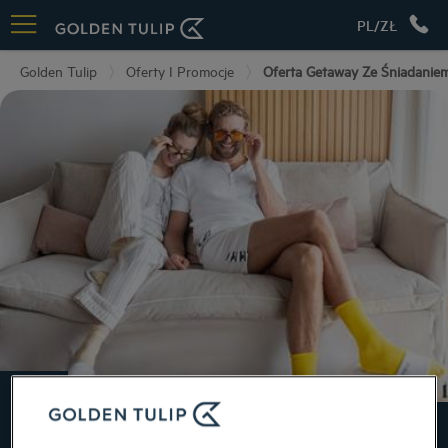
PL/ZŁ
Golden Tulip
Oferty I Promocje
Oferta Getaway Ze Śniadanie