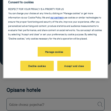
Oferta getaway ze
Consent to cookies
RESPECT FOR YOUR PRIVACY IS A PRIORITY FOR US
śniadaniem w cenie
You can change your choices at any time by clicking on "Manage cookies" or get more
information via our Cookie Policy. We and
our partners
use cookies or similar technologies to
ensure the proper functioning and security of the site, improve your experience, offer you
Co obejmuje oferta?
personalized advertising and content, produce statistics and audience measurements to
evaluate their performance, and share content on social networks. You can accept all cookies
15% zniżki na rezerwacje co najmniej 2 noclegów
by selecting "Accept and close" or set your preferences by cookie purpose. By selecting
Ofertę można zmienić lub anulować do 15 dni
"Decline cookies," only cookies necessary for the site's operation will be placed.
Jeszcze więcej czasu na dobrą zabawę
Manage cookies
DOKONAJ REZERWACJI, KORZYSTAJĄC Z TEJ
OFERTY
Decline cookies
Accept and close
Sprawdź regulamin
Opisane hotele