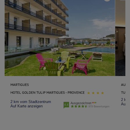
MARTIGUES
AUBA
HOTEL GOLDEN TULIP MARTIGUES - PROVENCE
TULI
2 km
2 km vom Stadtzentrum
Ausgezeichnet
Auf K
4.4
Auf Karte anzeigen
979 Bewertungen