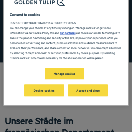
Navigate forward to interact with the calendar and select a date. Press the ques
Navigate backward to interact with the ca
Consent to cookies
RESPECT FOR YOUR PRIVACY IS A PRIORITY FOR US
You can change your choices at any time by clicking on "Manage cookies" or get more
Spezialcode hinzufügen
information via our Cookie Policy. We and
our partners
use cookies or similar technologies to
ensure the proper functioning and security of the site, improve your experience, offer you
personalized advertising and content, produce statistics and audience measurements to
evaluate their performance, and share content on social networks. You can accept all cookies
FINDEN SIE EIN HOTEL
by selecting "Accept and close" or set your preferences by cookie purpose. By selecting
"Decline cookies," only cookies necessary for the site's operation will be placed.
Manage cookies
Unsere Golden Tulip Hotels heißen Sie zu Ihrem Aufenthalt in dieser Enklave der
Decline cookies
Accept and close
Ruhe in Bouches-du-Rhône willkommen. Profitieren Sie von unserem
umfangreichen Freizeitangebot und genießen Sie unsere auf Komfort ausgelegten
Zimmer.
Unsere Städte im