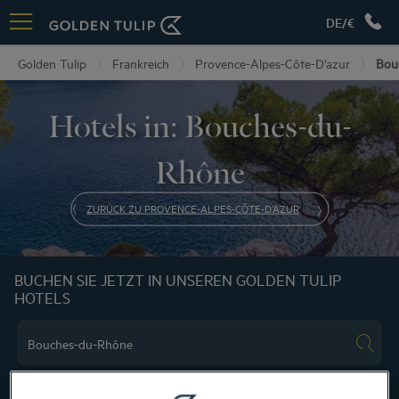
DE/€
Golden Tulip
Frankreich
Provence-Alpes-Côte-D’azur
Bou
Hotels in: Bouches-du-
Rhône
ZURÜCK ZU PROVENCE-ALPES-CÔTE-D’AZUR
BUCHEN SIE JETZT IN UNSEREN GOLDEN TULIP
HOTELS