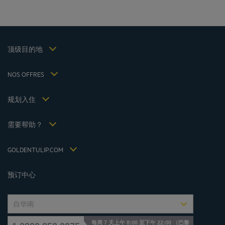
巴黎酒店
仁川酒店
法律声明
上海酒店
条款和条件
台湾酒店
个人数据政策
顶级目的地
Hôtels Saint-Malo
Cookie 政策
Hôtels Lyon
Flavours Instant Benefit 通用使用条款和条件
NOS OFFRES
逍遥游优惠（含早餐）
条款和条件
会员费率
我的预订
Politiques de taxes 2023
规划入住
会议和活动
Politiques de taxes 2022
Hôtels et Inspirations
税收政策 2021
需要帮助？
常见问答
招贤纳士
联系我们
Jin Jiang International
GOLDENTULIP.COM
Cookies management
预订中心
自华南
每周 7 天上午 8:00 至下午 22:00 （巴黎