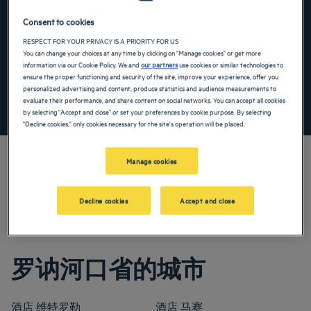
Navigate forward to interact with the calendar and select a date. Press the ques
Navigate backward to interact with the ca
Consent to cookies
RESPECT FOR YOUR PRIVACY IS A PRIORITY FOR US
You can change your choices at any time by clicking on "Manage cookies" or get more
添加特惠代码
information via our Cookie Policy. We and
our partners
use cookies or similar technologies to
ensure the proper functioning and security of the site, improve your experience, offer you
personalized advertising and content, produce statistics and audience measurements to
evaluate their performance, and share content on social networks. You can accept all cookies
寻找酒店
by selecting "Accept and close" or set your preferences by cookie purpose. By selecting
"Decline cookies," only cookies necessary for the site's operation will be placed.
Manage cookies
我们的郁锦香酒店欢迎您来到世外桃源阿尔卑斯罗讷河口地区。我们丰
Decline cookies
Accept and close
富多彩、充满趣味的服务项目和极致舒适的客房将让您尽享美好的住宿
时光。
罗讷河口省的城市
酒店
维特罗勒
酒店
马赛