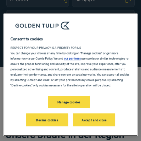
Navigate forward to interact with the calendar and select a date. Press the ques
Navigate backward to interact with the ca
Spezialcode hinzufügen
Consent to cookies
RESPECT FOR YOUR PRIVACY IS A PRIORITY FOR US
FINDEN SIE EIN HOTEL
You can change your choices at any time by clicking on "Manage cookies" or get more
information via our Cookie Policy. We and
our partners
use cookies or similar technologies to
ensure the proper functioning and security of the site, improve your experience, offer you
personalized advertising and content, produce statistics and audience measurements to
evaluate their performance, and share content on social networks. You can accept all cookies
by selecting "Accept and close" or set your preferences by cookie purpose. By selecting
"Decline cookies," only cookies necessary for the site's operation will be placed.
Unsere Golden Tulip Hotels heißen Sie im Provence-Alpes-Côte-d’Azur
willkommen. Restaurants, Parkplatz, Konferenzraum und bequeme Zimmer – wir
Manage cookies
tun unser Bestes, um Ihren Aufenthalt so komfortabel wie möglich zu gestalten.
Unser umfangreiches Serviceangebot sorgt dafür, dass Sie eine angenehme Zeit
der Entspannung und Erholung genießen.
Decline cookies
Accept and close
Unsere Städte in der Region