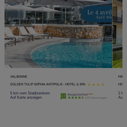
VALBONNE
MART
GOLDEN TULIP SOPHIA ANTIPOLIS - HOTEL & SPA
HOTE
5 km vom Stadtzentrum
2 km
Ausgezeichnet
4.7
Auf Karte anzeigen
Auf K
3416 Bewertungen