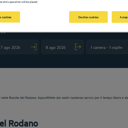
e site's operation will be placed.
 cookies
Decline cookies
Accep
TEL
vigate forward to interact with the calendar and select a date. Press the question m
Navigate backward to interact with the calendar and sele
 nelle Bocche del Rodano. Approfittate dei nostri numerosi servizi per il tempo libero e de
del Rodano