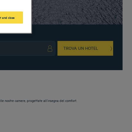
t and close
TROVA UN HOTEL
ark key to get the keyboard shortcuts for changing dates.
ct a date. Press the question mark key to get the keyboard shortcuts for changing da
lle nostre camere, progettate all’insegna del comfort.