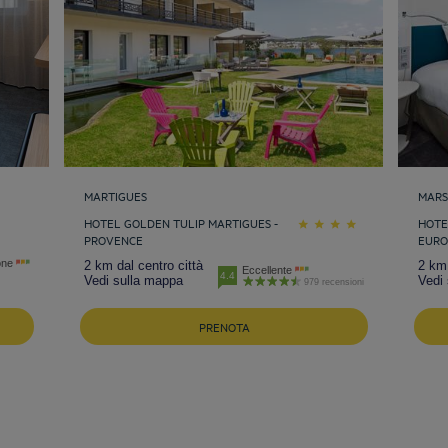
MARTIGUES
MARS
HOTEL GOLDEN TULIP MARTIGUES -
HOTE
PROVENCE
EUR
one
2 km dal centro città
2 km 
Eccellente
4.4
Vedi sulla mappa
Vedi
979 recensioni
PRENOTA