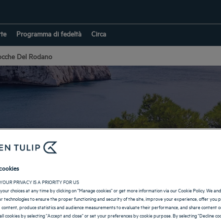
rte
Programma di fedeltà
Circa
ocche Del Rodano
l nelle Bocche del R
cookies
YOUR PRIVACY IS A PRIORITY FOR US
RITORNO IN FRANCIA
your choices at any time by clicking on "Manage cookies" or get more information via our Cookie Policy. We an
lar technologies to ensure the proper functioning and security of the site, improve your experience, offer you 
 content, produce statistics and audience measurements to evaluate their performance, and share content on
all cookies by selecting "Accept and close" or set your preferences by cookie purpose. By selecting "Decline coo