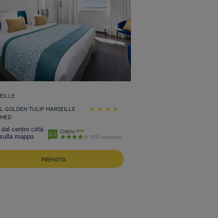
EILLE
L GOLDEN TULIP MARSEILLE
OMED
dal centro città
Ottimo
4.1
 sulla mappa
3728 recensioni
PRENOTA