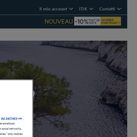
Il mio account
IT/€
Contatti
odano
d
our partners
use
personalized
 social networks.
kies," only cookies