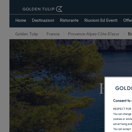
Home
Destinazioni
Ristorante
Riunioni Ed Eventi
Offe
Golden Tulip
Francia
Provence-Alpes-Côte-D’azur
B
Hote
Consent to 
RESPECT FOR 
You can change 
cookies or simi
advertising and
You can accept 