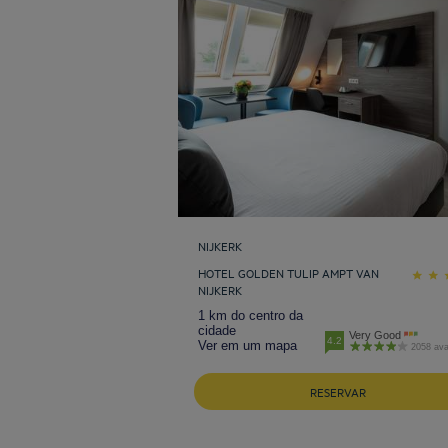
NIJKERK
HOTEL GOLDEN TULIP AMPT VAN
NIJKERK
1 km do centro da
cidade
Very Good
4.2
Ver em um mapa
2058 ava
RESERVAR