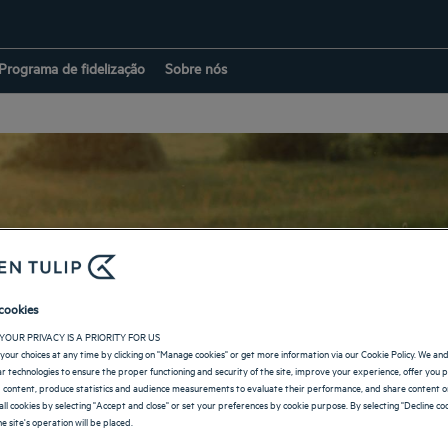
Programa de fidelização
Sobre nós
cookies
YOUR PRIVACY IS A PRIORITY FOR US
your choices at any time by clicking on "Manage cookies" or get more information via our Cookie Policy. We an
lar technologies to ensure the proper functioning and security of the site, improve your experience, offer you 
 content, produce statistics and audience measurements to evaluate their performance, and share content on
all cookies by selecting "Accept and close" or set your preferences by cookie purpose. By selecting "Decline coo
e site's operation will be placed.