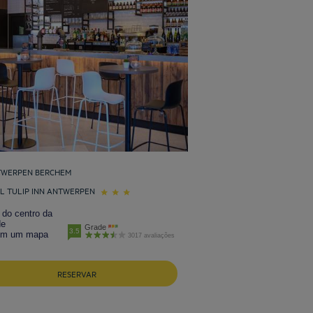
WERPEN BERCHEM
L TULIP INN ANTWERPEN
 do centro da
de
Grade
3.5
em um mapa
3017 avaliações
RESERVAR