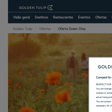
Visão geral
Destinos
Restaurantes
Eventos
Ofertas
Golden Tulip
Ofertas
Oferta Green Stay
Consent to 
RESPECT FOR 
You can change 
cookies or simi
advertising and
You can accept 
necessary for th