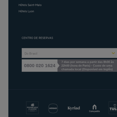
Hôtels Saint-Malo
Hôtels Lyon
CENTRO DE RESERVAS
Do Brasil
7 dias por semana a partir das 8h00 às
0800 020 1624
22h00 (hora de Paris) - Custo de uma
chamada local
(
Disponível em Inglês
)