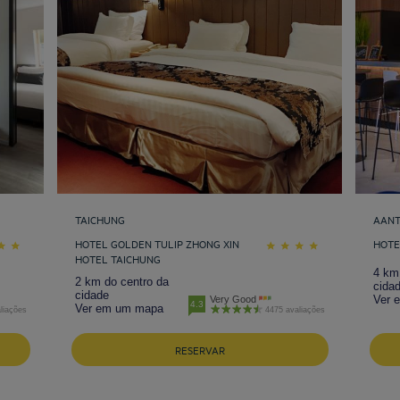
TAICHUNG
AANT
HOTEL GOLDEN TULIP ZHONG XIN
HOTE
HOTEL TAICHUNG
4 km
2 km do centro da
cida
cidade
Ver 
Very Good
4.3
Ver em um mapa
liações
4475 avaliações
RESERVAR