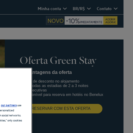
Minha conta
BR/R$
Contato
Oferta Green Stay
As vantagens da oferta
10% de desconto no alojamento
Em todas as estadias de 2 a 3 noites
consecutivas
Disponível para reserva em hotéis no Benelux
d
our partners
use
RESERVAR COM ESTA OFERTA
personalized
 social networks.
kies," only cookies