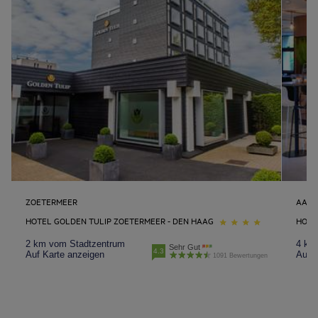
ZOETERMEER
AANT
HOTEL GOLDEN TULIP ZOETERMEER - DEN HAAG
HOTE
2 km vom Stadtzentrum
4 km
Sehr Gut
4.3
Auf Karte anzeigen
Auf K
1091 Bewertungen