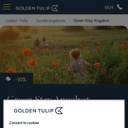
DE/€
Golden Tulip
Sonderangebote
Green Stay Angebot
-
10
%
Green Stay Angebot
Die Vorteile des Angebots
10 % Preisnachlass auf die Unterkunft
Consent to cookies
Bei Buchung von 2-3 aufeinanderfolgenden Nächten