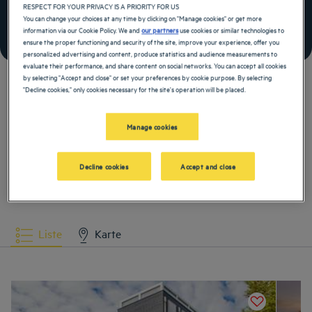
Für Buchungen in den Benelux-Ländern einlösbar
RESPECT FOR YOUR PRIVACY IS A PRIORITY FOR US
You can change your choices at any time by clicking on "Manage cookies" or get more
information via our Cookie Policy. We and
our partners
use cookies or similar technologies to
MIT DIESEM ANGEBOT BUCHEN
ensure the proper functioning and security of the site, improve your experience, offer you
personalized advertising and content, produce statistics and audience measurements to
Siehe allgemeine Geschäftsbedingungen
evaluate their performance, and share content on social networks. You can accept all cookies
by selecting "Accept and close" or set your preferences by cookie purpose. By selecting
"Decline cookies," only cookies necessary for the site's operation will be placed.
Featured hotels
Manage cookies
Decline cookies
Accept and close
Liste
Karte