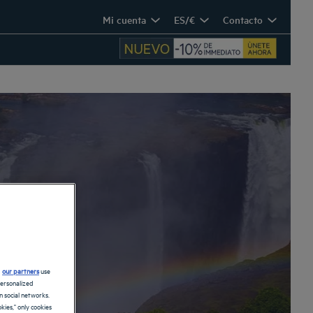
Mi cuenta
ES/€
Contacto
d
our partners
use
personalized
 social networks.
kies," only cookies