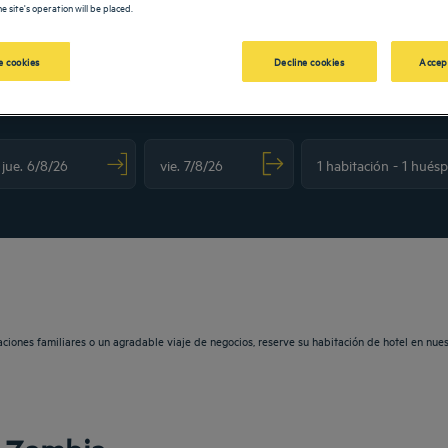
e site's operation will be placed.
 cookies
Decline cookies
Accep
N TULIP
vigate forward to interact with the calendar and select a date. Press the question m
Navigate backward to interact with the calendar and sele
aciones familiares o un agradable viaje de negocios, reserve su habitación de hotel en nu