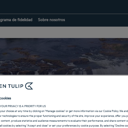
grama de fidelidad
Sobre nosotros
Hoteles en Zambia
cookies
YOUR PRIVACY IS A PRIORITY FOR US
VOLVER A LOS DESTINOS
your choices at any time by clicking on "Manage cookies" or get more information via our Cookie Policy. We an
lar technologies to ensure the proper functioning and security of the site, improve your experience, offer you 
 content, produce statistics and audience measurements to evaluate their performance, and share content on
all cookies by selecting "Accept and close" or set your preferences by cookie purpose. By selecting "Decline coo