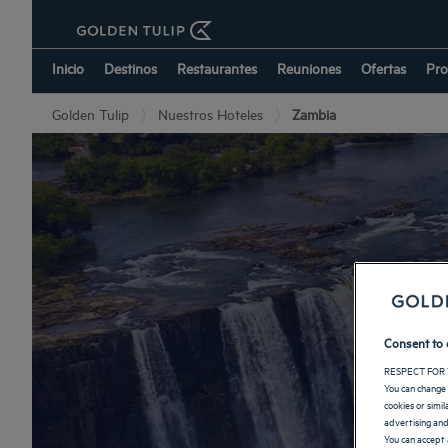
Inicio
Destinos
Restaurantes
Reuniones
Ofertas
Pro
Golden Tulip
Nuestros Hoteles
Zambia
Consent to 
RESPECT FOR 
You can change 
cookies or simi
advertising and
You can accept 