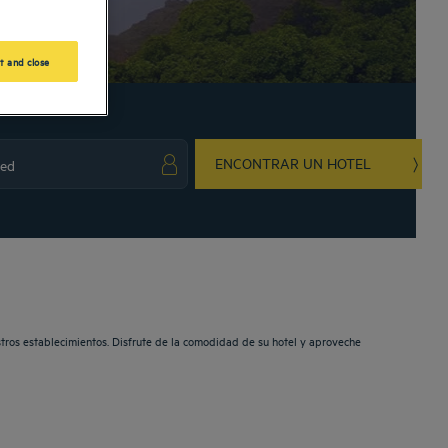
t and close
ENCONTRAR UN HOTEL
ark key to get the keyboard shortcuts for changing dates.
ct a date. Press the question mark key to get the keyboard shortcuts for changing da
estros establecimientos. Disfrute de la comodidad de su hotel y aproveche