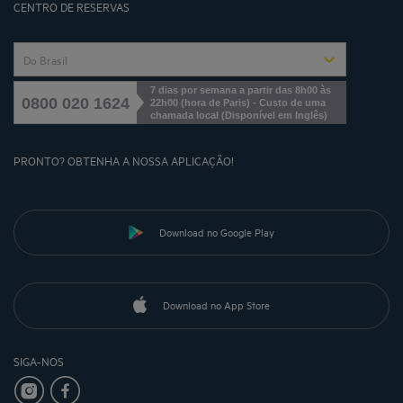
CENTRO DE RESERVAS
Do Brasil
7 dias por semana a partir das 8h00 às
0800 020 1624
22h00 (hora de Paris) - Custo de uma
chamada local
(
Disponível em Inglês
)
PRONTO? OBTENHA A NOSSA APLICAÇÃO!
Download no Google Play
Download no App Store
SIGA-NOS