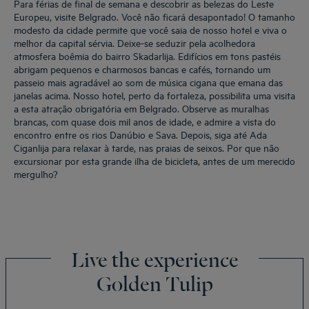
Para férias de final de semana e descobrir as belezas do Leste
Europeu, visite Belgrado. Você não ficará desapontado! O tamanho
modesto da cidade permite que você saia de nosso hotel e viva o
melhor da capital sérvia. Deixe-se seduzir pela acolhedora
atmosfera boêmia do bairro Skadarlija. Edifícios em tons pastéis
abrigam pequenos e charmosos bancas e cafés, tornando um
passeio mais agradável ao som de música cigana que emana das
janelas acima. Nosso hotel, perto da fortaleza, possibilita uma visita
a esta atração obrigatória em Belgrado. Observe as muralhas
brancas, com quase dois mil anos de idade, e admire a vista do
encontro entre os rios Danúbio e Sava. Depois, siga até Ada
Ciganlija para relaxar à tarde, nas praias de seixos. Por que não
excursionar por esta grande ilha de bicicleta, antes de um merecido
mergulho?
Live the experience
Golden Tulip