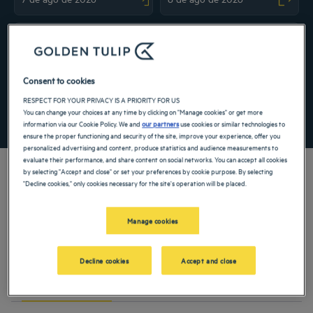
Navigate forward to interact with the calendar and select a date. Press the ques
Navigate backward to interact with the ca
Adicionar código especial
Consent to cookies
RESPECT FOR YOUR PRIVACY IS A PRIORITY FOR US
You can change your choices at any time by clicking on "Manage cookies" or get more
PROCURAR
information via our Cookie Policy. We and
our partners
use cookies or similar technologies to
ensure the proper functioning and security of the site, improve your experience, offer you
personalized advertising and content, produce statistics and audience measurements to
evaluate their performance, and share content on social networks. You can accept all cookies
by selecting "Accept and close" or set your preferences by cookie purpose. By selecting
"Decline cookies," only cookies necessary for the site's operation will be placed.
Explore uma cidade de mil anos no leste Europeu ao se hospedar em nosso hotel
Manage cookies
3 estrelas em Belgrado. Hospede-se na capital da Sérvia para umas férias no final
de semana ou em viagem de negócios. Desfrute do conforto de nosso hotel de
luxo e explore monumentos históricos e bairros modernos, que se estendem junto
aos rios Sava e Danúbio.
Decline cookies
Accept and close
PARA DESCOBRIR
ATIVIDADES