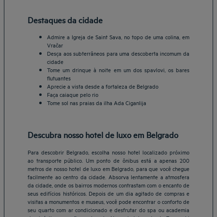
Destaques da cidade
Admire a Igreja de Saint Sava, no topo de uma colina, em
Vračar
Desça aos subterrâneos para uma descoberta incomum da
cidade
Tome um drinque à noite em um dos spavlovi, os bares
flutuantes
Aprecie a vista desde a fortaleza de Belgrado
Faça caiaque pelo rio
Tome sol nas praias da ilha Ada Ciganlija
Descubra nosso hotel de luxo em Belgrado
Para descobrir Belgrado, escolha nosso hotel localizado próximo
ao transporte público. Um ponto de ônibus está a apenas 200
metros de nosso hotel de luxo em Belgrado, para que você chegue
facilmente ao centro da cidade. Absorva lentamente a atmosfera
da cidade, onde os bairros modernos contrastam com o encanto de
seus edifícios históricos. Depois de um dia agitado de compras e
visitas a monumentos e museus, você pode encontrar o conforto de
seu quarto com ar condicionado e desfrutar do spa ou academia
Belo Horizonte Hotéis