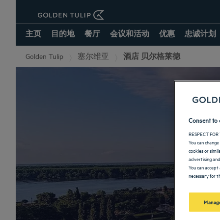
主页
目的地
餐厅
会议和活动
优惠
忠诚计划
Golden Tulip
塞尔维亚
酒店 贝尔格莱德
Consent to 
RESPECT FOR 
You can change 
cookies or simi
advertising and
You can accept 
necessary for th
Manage