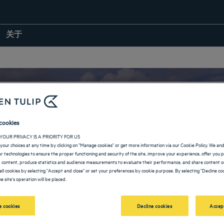
关于
cookies
贝尔格莱德的酒店
YOUR PRIVACY IS A PRIORITY FOR US
your choices at any time by clicking on "Manage cookies" or get more information via our Cookie Policy. We an
lar technologies to ensure the proper functioning and security of the site, improve your experience, offer you 
 content, produce statistics and audience measurements to evaluate their performance, and share content on
all cookies by selecting "Accept and close" or set your preferences by cookie purpose. By selecting "Decline coo
e site's operation will be placed.
返回塞尔维亚页面
 cookies
Decline cookies
Accep