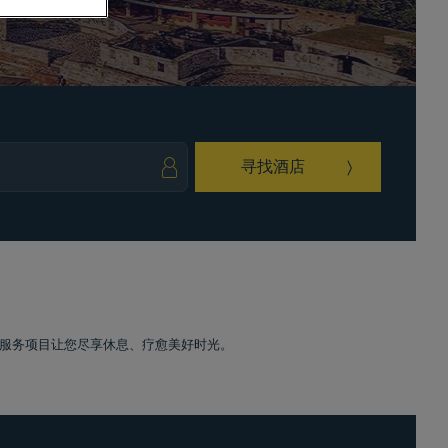
寻找酒店
ark key to get the keyboard shortcuts for changing dates.
ct a date. Press the question mark key to get the keyboard shortcuts for changing da
服务项目让您尽享休息、疗愈美好时光。