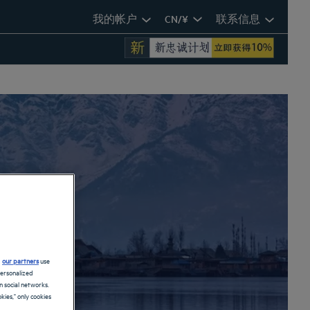
我的帐户
CN/¥
联系信息
d
our partners
use
personalized
 social networks.
kies," only cookies