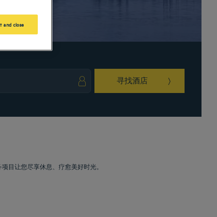
t and close
寻找酒店
ark key to get the keyboard shortcuts for changing dates.
ct a date. Press the question mark key to get the keyboard shortcuts for changing da
服务项目让您尽享休息、疗愈美好时光。