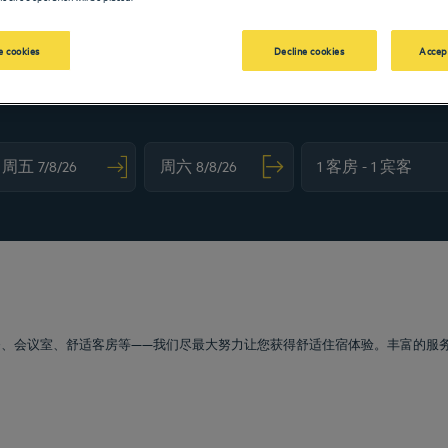
 cookies
Decline cookies
Accep
vigate forward to interact with the calendar and select a date. Press the question m
Navigate backward to interact with the calendar and sele
泊车服务、会议室、舒适客房等——我们尽最大努力让您获得舒适住宿体验。丰富的