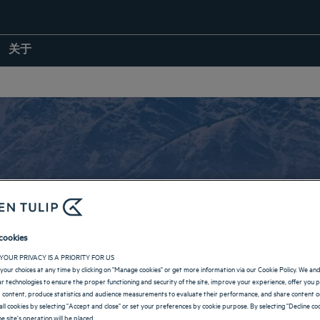
关于
Srinagar 酒店
cookies
YOUR PRIVACY IS A PRIORITY FOR US
your choices at any time by clicking on "Manage cookies" or get more information via our Cookie Policy. We an
返回 INDIA
lar technologies to ensure the proper functioning and security of the site, improve your experience, offer you 
 content, produce statistics and audience measurements to evaluate their performance, and share content on
all cookies by selecting "Accept and close" or set your preferences by cookie purpose. By selecting "Decline coo
e site's operation will be placed.