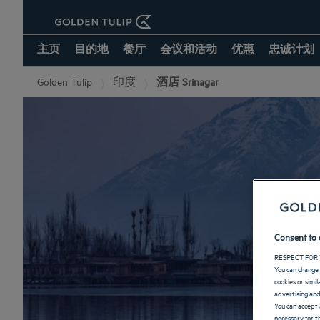
主页
目的地
餐厅
会议和活动
优惠
忠诚计划
Golden Tulip
印度
酒店 Srinagar
Consent to 
RESPECT FOR 
You can change 
cookies or simi
advertising and
You can accept 
necessary for th