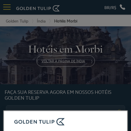
BR/R$
Golden Tulip
Índia
Hotéis Morbi
Hotéis em Morbi
VOLTAR À PÁGINA DE ÍNDIA
FAÇA SUA RESERVA AGORA EM NOSSOS HOTÉIS
GOLDEN TULIP