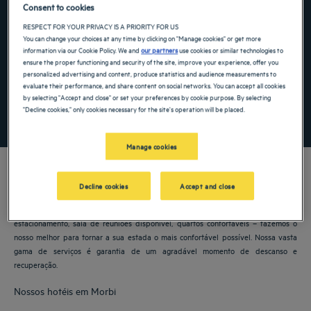
Consent to cookies
Navigate forward to interact with the calendar and select a date. Press the ques
Navigate backward to interact with the ca
RESPECT FOR YOUR PRIVACY IS A PRIORITY FOR US
You can change your choices at any time by clicking on "Manage cookies" or get more
information via our Cookie Policy. We and
our partners
use cookies or similar technologies to
ensure the proper functioning and security of the site, improve your experience, offer you
Adicionar código especial
personalized advertising and content, produce statistics and audience measurements to
evaluate their performance, and share content on social networks. You can accept all cookies
by selecting "Accept and close" or set your preferences by cookie purpose. By selecting
"Decline cookies," only cookies necessary for the site's operation will be placed.
PROCURAR
Manage cookies
Decline cookies
Accept and close
Os hotéis Golden Tulip lhe dão as boas-vindas a Morbi. Restaurantes,
estacionamento, sala de reuniões disponível, quartos confortáveis – fazemos o
nosso melhor para tornar a sua estada o mais confortável possível. Nossa vasta
gama de serviços é garantia de um agradável momento de descanso e
recuperação.
Nossos hotéis em Morbi