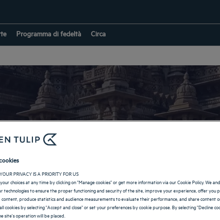
rte
Programma di fedeltà
Circa
Hotel a Morbi
cookies
YOUR PRIVACY IS A PRIORITY FOR US
your choices at any time by clicking on "Manage cookies" or get more information via our Cookie Policy. We an
RITORNO IN INDIA
lar technologies to ensure the proper functioning and security of the site, improve your experience, offer you 
 content, produce statistics and audience measurements to evaluate their performance, and share content on
all cookies by selecting "Accept and close" or set your preferences by cookie purpose. By selecting "Decline coo
e site's operation will be placed.