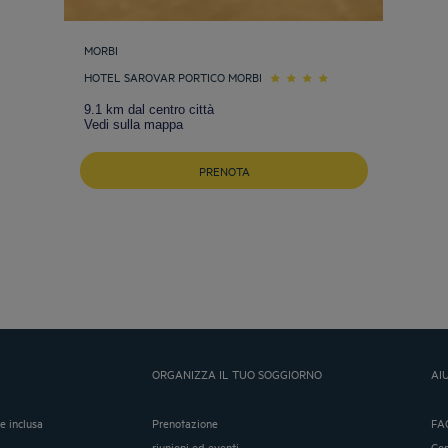
MORBI
HOTEL SAROVAR PORTICO MORBI
9.1 km dal centro città
Vedi sulla mappa
PRENOTA
ORGANIZZA IL TUO SOGGIORNO
AI
ne inclusa
Prenotazione
FA
riunioni ed eventi
Co