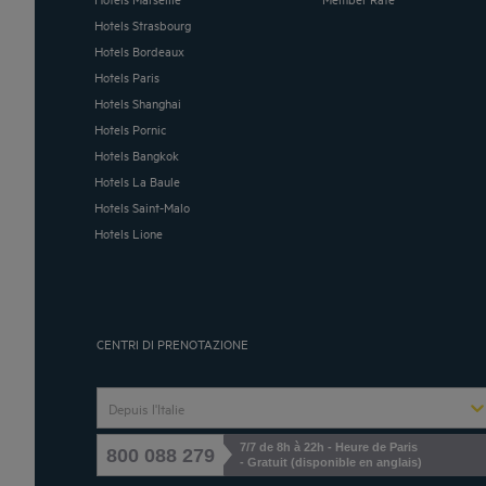
Hotels Strasbourg
Hotels Bordeaux
Hotels Paris
Hotels Shanghai
Hotels Pornic
Hotels Bangkok
Hotels La Baule
Hotels Saint-Malo
Hotels Lione
CENTRI DI PRENOTAZIONE
Depuis l'Italie
7/7 de 8h à 22h - Heure de Paris
800 088 279
- Gratuit (disponible en anglais)