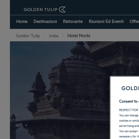
Home
Destinazioni
Ristorante
Riunioni Ed Eventi
Offe
Golden Tulip
India
Hotel Morbi
Consent to 
RESPECT FOR 
You can change 
cookies or simi
advertising and
You can accept 
necessary for th