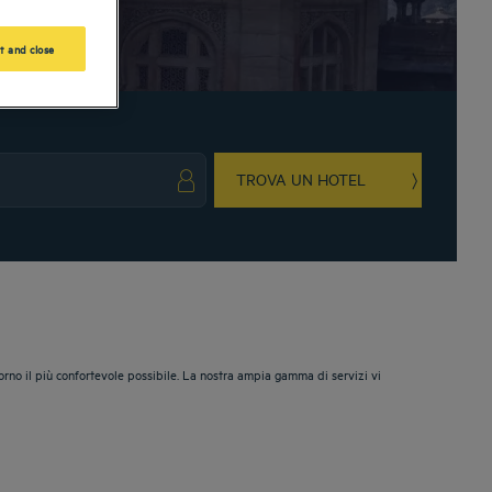
t and close
TROVA UN HOTEL
ark key to get the keyboard shortcuts for changing dates.
ct a date. Press the question mark key to get the keyboard shortcuts for changing da
iorno il più confortevole possibile. La nostra ampia gamma di servizi vi