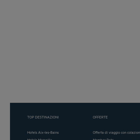
TOP DESTINAZIONI
OFFERTE
Hotels Aix-les-Bains
Offerta di viaggio con colazio
Hotels Marseille
Member Rate