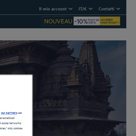
Il mio account
IT/€
Contatti
d
our partners
use
personalized
 social networks.
kies," only cookies