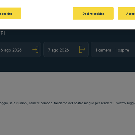
 cookies
Decline cookies
Accep
TEL
vigate forward to interact with the calendar and select a date. Press the question m
Navigate backward to interact with the calendar and sele
heggio, sala riunioni, camere comode: facciamo del nostro meglio per rendere il vostro sogg