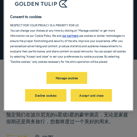
Navigate forward to interact with the calendar and select a date. Press the ques
Navigate backward to interact with the ca
Consent to cookies
RESPECT FOR YOUR PRIVACY IS A PRIORITY FOR US
添加特惠代码
You can change your choices at any time by clicking on "Manage cookies" or get more
information via our Cookie Policy. We and
our partners
use cookies or similar technologies to
ensure the proper functioning and security of the site, improve your experience, offer you
寻找酒店
personalized advertising and content, produce statistics and audience measurements to
evaluate their performance, and share content on social networks. You can accept all cookies
by selecting "Accept and close" or set your preferences by cookie purpose. By selecting
"Decline cookies," only cookies necessary for the site's operation will be placed.
Manage cookies
我们的郁锦香酒店欢迎您来访波尔尼克。为您提供餐厅、泊车服务、会
议室、舒适客房等——我们尽最大努力让您获得舒适住宿体验。丰富的
Decline cookies
Accept and close
服务项目让您尽享休息、疗愈美好时光。
波尔尼克的城市
预定我们在波尔尼克的4星或5星的豪华酒店，无论是家庭
假期还是商务旅行，您都将度过一个美好的周末。