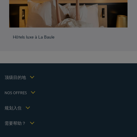
成都酒店
峨嵋山酒店
Hôtels luxe à La Baule
昆明酒店
巴黎酒店
仁川酒店
法律声明
上海酒店
条款和条件
台湾酒店
个人数据政策
顶级目的地
Hôtels Saint-Malo
Cookie 政策
Hôtels Lyon
Flavours Instant Benefit 通用使用条款和条件
NOS OFFRES
逍遥游优惠（含早餐）
条款和条件
会员费率
我的预订
Politiques de taxes 2023
规划入住
会议和活动
Politiques de taxes 2022
Hôtels et Inspirations
税收政策 2021
需要帮助？
常见问答
招贤纳士
联系我们