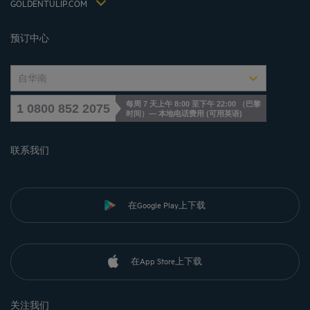
Jin Jiang International
GOLDENTULIP.COM
Cookies management
预订中心
自华南
每周 7 天上午 8:00 至下午 22:00 （巴黎
1 0800 852 2075
时间）— 本地电话费用
(
可用英语
)
联系我们
在Google Play上下载
在App Store上下载
关注我们