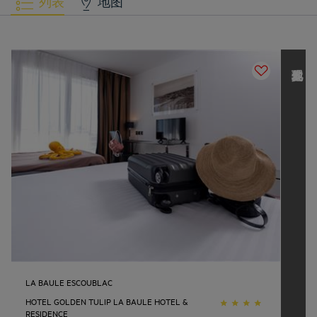
列表
地图
发现其他 L
o
u
v
r
e
H
o
t
e
l
s
G
r
o
u
p
LA BAULE ESCOUBLAC
HOTEL GOLDEN TULIP LA BAULE HOTEL &
RESIDENCE