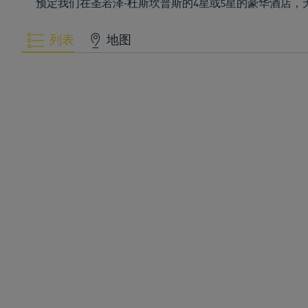
预定我们在圣若泽-杜斯坎普斯的4星或5星的豪华酒店
列表
地图