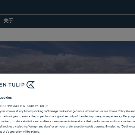
关于
若泽-杜斯坎普斯的
cookies
YOUR PRIVACY IS A PRIORITY FOR US
your choices at any time by clicking on "Manage cookies" or get more information via our Cookie Policy. We an
返回巴西页面
lar technologies to ensure the proper functioning and security of the site, improve your experience, offer you 
 content, produce statistics and audience measurements to evaluate their performance, and share content on
all cookies by selecting "Accept and close" or set your preferences by cookie purpose. By selecting "Decline coo
e site's operation will be placed.