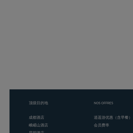
顶级目的地
NOS OFFRES
成都酒店
逍遥游优惠（含早餐）
峨嵋山酒店
会员费率
昆明酒店