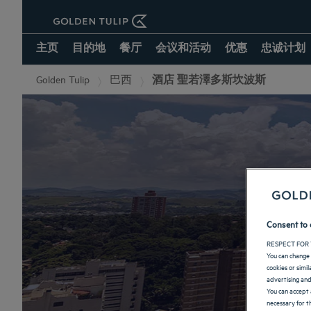
主页
目的地
餐厅
会议和活动
优惠
忠诚计划
Golden Tulip
巴西
酒店 聖若澤多斯坎波斯
圣
Consent to 
RESPECT FOR 
You can change 
cookies or simi
advertising and
You can accept 
necessary for th