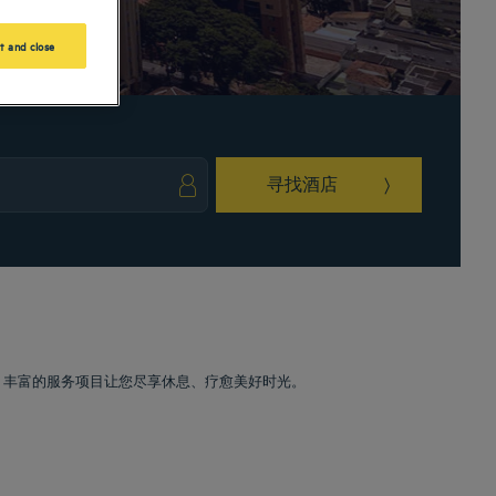
t and close
寻找酒店
ark key to get the keyboard shortcuts for changing dates.
ct a date. Press the question mark key to get the keyboard shortcuts for changing da
。丰富的服务项目让您尽享休息、疗愈美好时光。