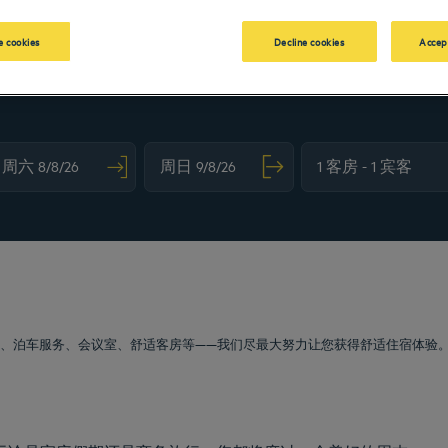
 cookies
Decline cookies
Accep
vigate forward to interact with the calendar and select a date. Press the question m
Navigate backward to interact with the calendar and sele
厅、泊车服务、会议室、舒适客房等——我们尽最大努力让您获得舒适住宿体验