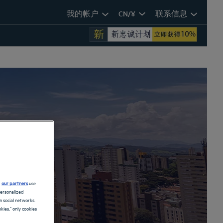
我的帐户
CN/¥
联系信息
酒店
d
our partners
use
personalized
 social networks.
kies," only cookies