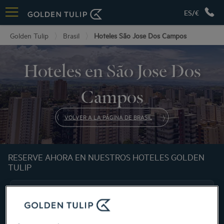
ES/€
Golden Tulip
Brasil
Hoteles São Jose Dos Campos
Hoteles en São Jose Dos
Campos
VOLVER A LA PÁGINA DE BRASIL
RESERVE AHORA EN NUESTROS HOTELES GOLDEN
TULIP