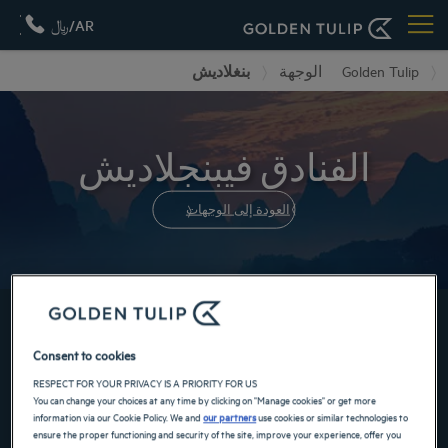
AR/﷼
بنغلاديش
الوجهة
Golden Tulip
الفنادق فيبنجلاديش
العودة إلى الوجهات
احجز الآن في فنادقنا GOLDEN TULIP
Consent to cookies
RESPECT FOR YOUR PRIVACY IS A PRIORITY FOR US
You can change your choices at any time by clicking on "Manage cookies" or get more
information via our Cookie Policy. We and
our partners
use cookies or similar technologies to
ensure the proper functioning and security of the site, improve your experience, offer you