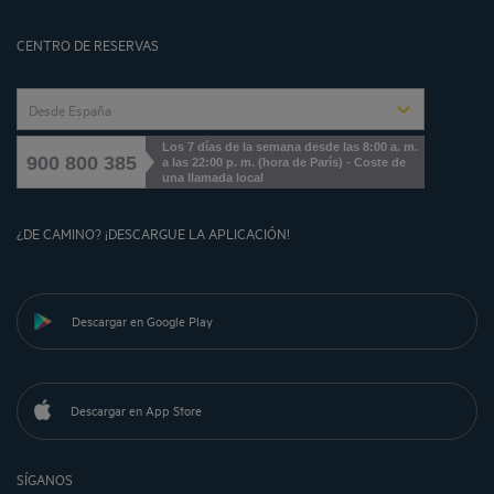
Cookies management
CENTRO DE RESERVAS
Desde España
Los 7 días de la semana desde las 8:00 a. m.
900 800 385
a las 22:00 p. m. (hora de París) - Coste de
una llamada local
¿DE CAMINO? ¡DESCARGUE LA APLICACIÓN!
Descargar en Google Play
Descargar en App Store
SÍGANOS