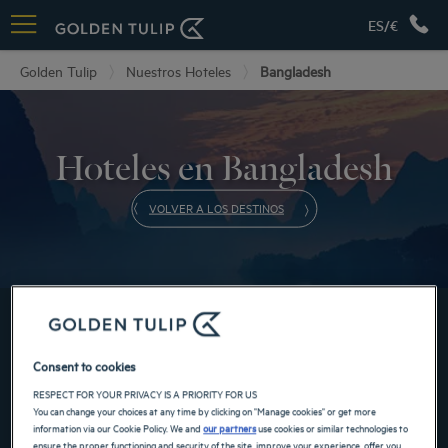
ES/€
Golden Tulip
Nuestros Hoteles
Bangladesh
Hoteles en Bangladesh
VOLVER A LOS DESTINOS
RESERVE AHORA EN NUESTROS HOTELES GOLDEN
TULIP
Consent to cookies
RESPECT FOR YOUR PRIVACY IS A PRIORITY FOR US
You can change your choices at any time by clicking on "Manage cookies" or get more
information via our Cookie Policy. We and
our partners
use cookies or similar technologies to
ensure the proper functioning and security of the site, improve your experience, offer you