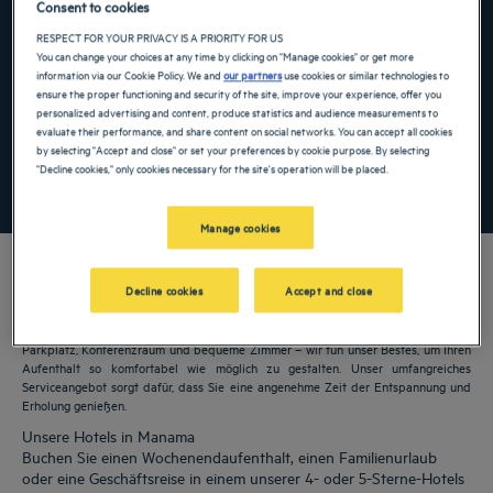
Consent to cookies
Navigate forward to interact with the calendar and select a date. Press the ques
Navigate backward to interact with the ca
RESPECT FOR YOUR PRIVACY IS A PRIORITY FOR US
You can change your choices at any time by clicking on "Manage cookies" or get more
information via our Cookie Policy. We and
our partners
use cookies or similar technologies to
ensure the proper functioning and security of the site, improve your experience, offer you
personalized advertising and content, produce statistics and audience measurements to
Spezialcode hinzufügen
evaluate their performance, and share content on social networks. You can accept all cookies
by selecting "Accept and close" or set your preferences by cookie purpose. By selecting
"Decline cookies," only cookies necessary for the site's operation will be placed.
FINDEN SIE EIN HOTEL
Manage cookies
Decline cookies
Accept and close
Unsere Golden Tulip Hotels heißen Sie in Manama willkommen. Restaurants,
Parkplatz, Konferenzraum und bequeme Zimmer – wir tun unser Bestes, um Ihren
Aufenthalt so komfortabel wie möglich zu gestalten. Unser umfangreiches
Serviceangebot sorgt dafür, dass Sie eine angenehme Zeit der Entspannung und
Erholung genießen.
Unsere Hotels in Manama
Buchen Sie einen Wochenendaufenthalt, einen Familienurlaub
oder eine Geschäftsreise in einem unserer 4- oder 5-Sterne-Hotels