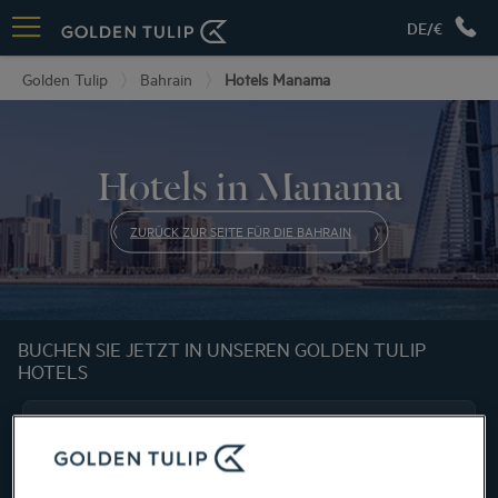
DE/€
Golden Tulip
Bahrain
Hotels Manama
Hotels in Manama
ZURÜCK ZUR SEITE FÜR DIE BAHRAIN
BUCHEN SIE JETZT IN UNSEREN GOLDEN TULIP
HOTELS