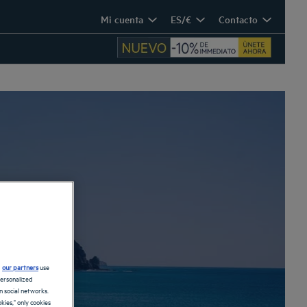
Mi cuenta
ES/€
Contacto
d
our partners
use
personalized
 social networks.
kies," only cookies