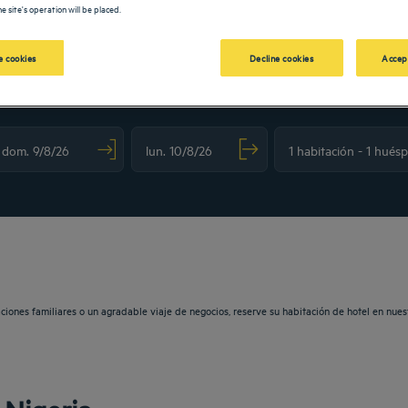
e site's operation will be placed.
 cookies
Decline cookies
Accep
N TULIP
vigate forward to interact with the calendar and select a date. Press the question m
Navigate backward to interact with the calendar and sele
caciones familiares o un agradable viaje de negocios, reserve su habitación de hotel en nu