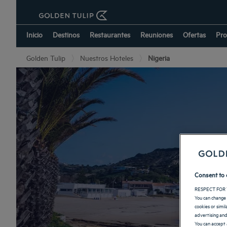
Inicio
Destinos
Restaurantes
Reuniones
Ofertas
Pro
Golden Tulip
Nuestros Hoteles
Nigeria
Consent to 
RESPECT FOR 
You can change 
cookies or simi
advertising and
You can accept 