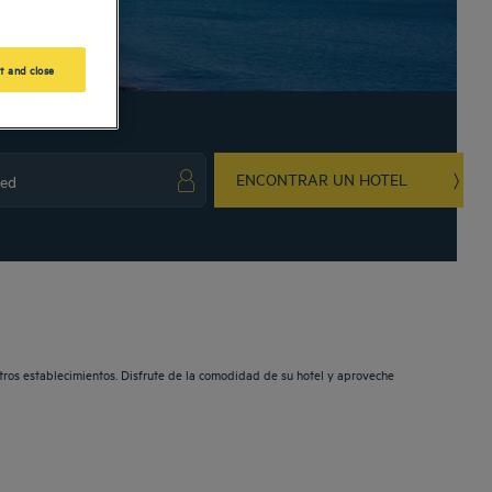
t and close
ENCONTRAR UN HOTEL
ark key to get the keyboard shortcuts for changing dates.
ct a date. Press the question mark key to get the keyboard shortcuts for changing da
estros establecimientos. Disfrute de la comodidad de su hotel y aproveche