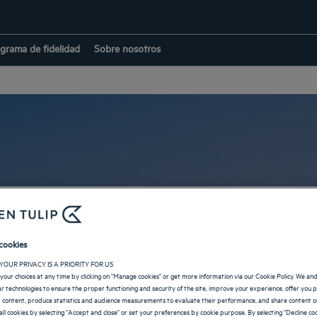
grama de fidelidad
Sobre nosotros
Hoteles en Nigeria
cookies
YOUR PRIVACY IS A PRIORITY FOR US
VOLVER A LOS DESTINOS
your choices at any time by clicking on "Manage cookies" or get more information via our Cookie Policy. We an
lar technologies to ensure the proper functioning and security of the site, improve your experience, offer you 
 content, produce statistics and audience measurements to evaluate their performance, and share content on
all cookies by selecting "Accept and close" or set your preferences by cookie purpose. By selecting "Decline coo