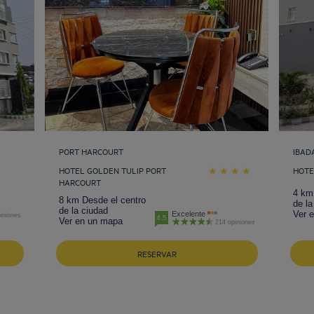
PORT HARCOURT
IBAD
HOTEL GOLDEN TULIP PORT
HOTE
HARCOURT
4 km
8 km Desde el centro
de la
de la ciudad
Ver 
Excelente
iniones
4.5
Ver en un mapa
214 opiniones
RESERVAR