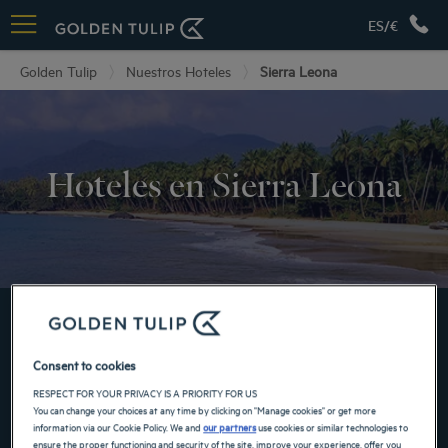
ES/€
Golden Tulip
Nuestros Hoteles
Sierra Leona
Hoteles en Sierra Leona
RESERVE AHORA EN NUESTROS HOTELES GOLDEN
TULIP
Consent to cookies
RESPECT FOR YOUR PRIVACY IS A PRIORITY FOR US
You can change your choices at any time by clicking on "Manage cookies" or get more
information via our Cookie Policy. We and
our partners
use cookies or similar technologies to
ensure the proper functioning and security of the site, improve your experience, offer you