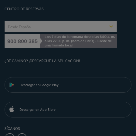
Cookies management
CENTRO DE RESERVAS
Desde España
Los 7 días de la semana desde las 8:00 a. m.
900 800 385
a las 22:00 p. m. (hora de París) - Coste de
una llamada local
¿DE CAMINO? ¡DESCARGUE LA APLICACIÓN!
Descargar en Google Play
Descargar en App Store
SÍGANOS