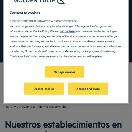
Navigate forward to interact with the calendar and select a date. Press the ques
Navigate backward to interact with the ca
Consent to cookies
RESPECT FOR YOUR PRIVACY IS A PRIORITY FOR US
You can change your choices at any time by clicking on "Manage cookies" or get more
information via our Cookie Policy. We and
our partners
use cookies or similar technologies to
Añadir un código especial
ensure the proper functioning and security of the site, improve your experience, offer you
personalized advertising and content, produce statistics and audience measurements to
evaluate their performance, and share content on social networks. You can accept all cookies
ENCONTRAR UN HOTEL
by selecting "Accept and close" or set your preferences by cookie purpose. By selecting
"Decline cookies," only cookies necessary for the site's operation will be placed.
Manage cookies
¡Descubra nuestros hoteles de 3, 4 y 5 estrellas en Emiratos Árabes Unidos! Para
Decline cookies
Accept and close
unas vacaciones familiares o un agradable viaje de negocios, reserve su
habitación de hotel en nuestros establecimientos. Disfrute de la comodidad de su
hotel y aproveche al máximo sus servicios.
Nuestros establecimientos en