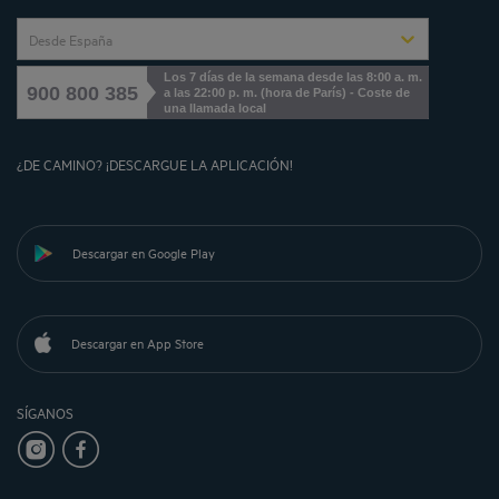
Desde España
Los 7 días de la semana desde las 8:00 a. m.
900 800 385
a las 22:00 p. m. (hora de París) - Coste de
una llamada local
¿DE CAMINO? ¡DESCARGUE LA APLICACIÓN!
Descargar en Google Play
Descargar en App Store
SÍGANOS