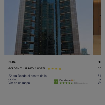
DUBAI
SHAR
GOLDEN TULIP MEDIA HOTEL
GOLD
22 km Desde el centro de la
3 km 
ciudad
ciud
Excelente
4.5
Ver en un mapa
Ver 
4766 opiniones
Hoteles Barcelona