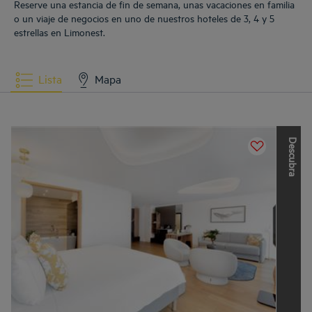
Reserve una estancia de fin de semana, unas vacaciones en familia
o un viaje de negocios en uno de nuestros hoteles de 3, 4 y 5
estrellas en Limonest.
Lista
Mapa
D
e
s
c
u
b
r
a
l
a
s
o
t
r
a
s
m
a
r
c
a
s
d
e
L
o
u
v
r
e
H
o
t
e
l
s
G
r
o
u