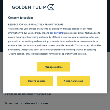
Navigate forward to interact with the calendar and select a date. Press the ques
Navigate backward to interact with the ca
Consent to cookies
RESPECT FOR YOUR PRIVACY IS A PRIORITY FOR US
Añadir un código especial
You can change your choices at any time by clicking on "Manage cookies" or get more
information via our Cookie Policy. We and
our partners
use cookies or similar technologies to
ensure the proper functioning and security of the site, improve your experience, offer you
ENCONTRAR UN HOTEL
personalized advertising and content, produce statistics and audience measurements to
evaluate their performance, and share content on social networks. You can accept all cookies
by selecting "Accept and close" or set your preferences by cookie purpose. By selecting
"Decline cookies," only cookies necessary for the site's operation will be placed.
Manage cookies
Nuestros hoteles Golden Tulip le dan la bienvenida a Limonest. Restaurantes,
aparcamiento, sala de reuniones disponible, cómodas habitaciones: hacemos todo
Decline cookies
Accept and close
lo que está en nuestras manos para que su estancia le resulte lo más cómoda
posible. Nuestra amplia gama de servicios le permitirá disfrutar de un tiempo
agradable de descanso y tranquilidad.
Nuestros hoteles en Limonest