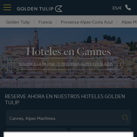
ES/€
Golden Tulip
Francia
Provenza-Alpes-Costa Azul
Alpes M
Hoteles en Cannes
VOLVER A LA PÁGINA DE PROVENZA-ALPES-COSTA AZUL
RESERVE AHORA EN NUESTROS HOTELES GOLDEN
TULIP