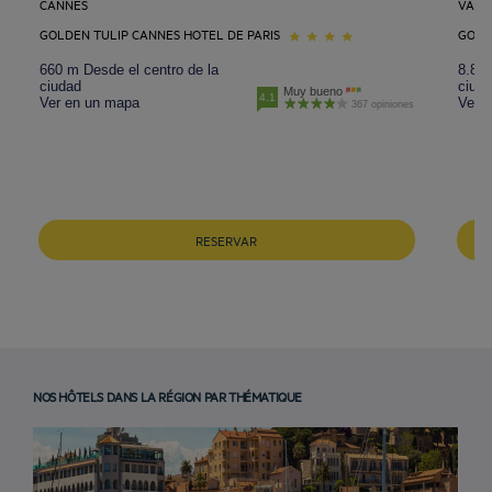
CANNES
VALB
GOLDEN TULIP CANNES HOTEL DE PARIS
GOLDE
660 m Desde el centro de la
8.8 k
ciudad
ciud
Muy bueno
4.1
Ver en un mapa
Ver 
367 opiniones
RESERVAR
NOS HÔTELS DANS LA RÉGION PAR THÉMATIQUE