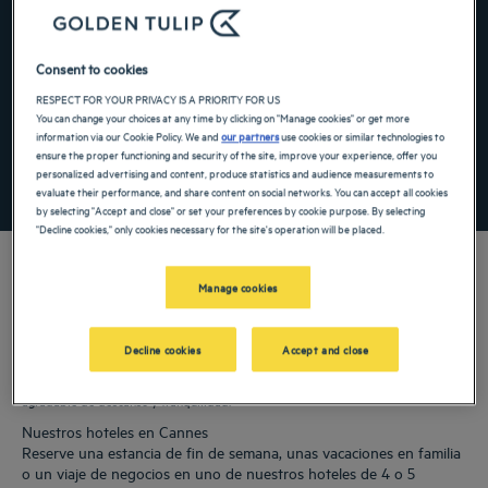
Navigate forward to interact with the calendar and select a date. Press the ques
Navigate backward to interact with the ca
Consent to cookies
RESPECT FOR YOUR PRIVACY IS A PRIORITY FOR US
Añadir un código especial
You can change your choices at any time by clicking on "Manage cookies" or get more
information via our Cookie Policy. We and
our partners
use cookies or similar technologies to
ensure the proper functioning and security of the site, improve your experience, offer you
personalized advertising and content, produce statistics and audience measurements to
ENCONTRAR UN HOTEL
evaluate their performance, and share content on social networks. You can accept all cookies
by selecting "Accept and close" or set your preferences by cookie purpose. By selecting
"Decline cookies," only cookies necessary for the site's operation will be placed.
Manage cookies
Nuestros hoteles Golden Tulip le dan la bienvenida a Cannes. Restaurantes,
aparcamiento, sala de reuniones disponible, cómodas habitaciones: hacemos todo
Decline cookies
Accept and close
lo que está en nuestras manos para que su estancia le resulte lo más cómoda
posible. Nuestra amplia gama de servicios le permitirá disfrutar de un tiempo
agradable de descanso y tranquilidad.
Nuestros hoteles en Cannes
Reserve una estancia de fin de semana, unas vacaciones en familia
o un viaje de negocios en uno de nuestros hoteles de 4 o 5