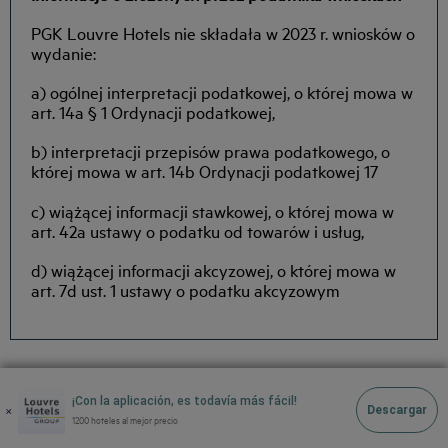
PGK Louvre Hotels nie składała w 2023 r. wniosków o
wydanie:
a) ogólnej interpretacji podatkowej, o której mowa w
art. 14a § 1 Ordynacji podatkowej,
b) interpretacji przepisów prawa podatkowego, o
której mowa w art. 14b Ordynacji podatkowej 17
c) wiążącej informacji stawkowej, o której mowa w
art. 42a ustawy o podatku od towarów i usług,
Hoteles Barcelona
d) wiążącej informacji akcyzowej, o której mowa w
Hoteles Braga
art. 7d ust. 1 ustawy o podatku akcyzowym
Hoteles Cracovia
Hoteles Paris
Hoteles Sao Joao Da Madeira
Hoteles Vila Nova De Gaia
Avisos legales
Hoteles Portugal
¡Con la aplicación, es todavía más fácil!
×
Descargar
Términos y Condiciones Generales
Hôtels La Baule
1200 hoteles al mejor precio
LOS MEJORES DESTINOS
Política de Datos Personales
Hôtels Saint-Malo