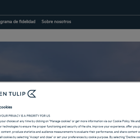
grama de fidelidad
Sobre nosotros
Hoteles en: Marne
cookies
YOUR PRIVACY IS A PRIORITY FOR US
VOLVER A GRAN ESTE
your choices at any time by clicking on "Manage cookies" or get more information via our Cookie Policy. We an
lar technologies to ensure the proper functioning and security of the site, improve your experience, offer you 
 content, produce statistics and audience measurements to evaluate their performance, and share content on
all cookies by selecting "Accept and close" or set your preferences by cookie purpose. By selecting "Decline coo