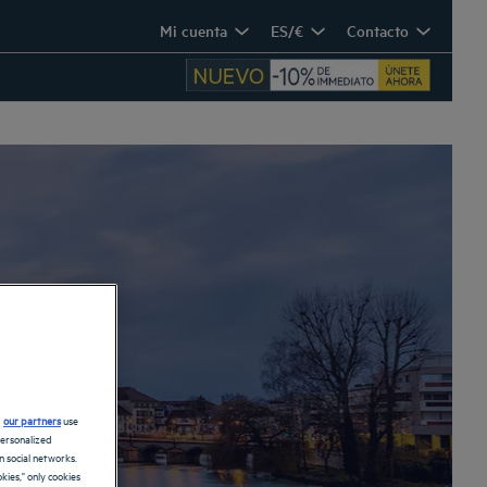
Mi cuenta
ES/€
Contacto
d
our partners
use
personalized
 social networks.
kies," only cookies