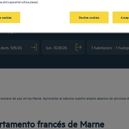
e site's operation will be placed.
 cookies
Decline cookies
Accep
N TULIP
vigate forward to interact with the calendar and select a date. Press the question m
Navigate backward to interact with the calendar and sele
te enclave de paz en los Marne. Aproveche al máximo nuestro amplio abanico de servicios 
artamento francés de Marne