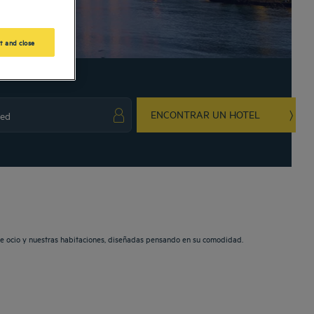
t and close
ENCONTRAR UN HOTEL
ark key to get the keyboard shortcuts for changing dates.
ct a date. Press the question mark key to get the keyboard shortcuts for changing da
de ocio y nuestras habitaciones, diseñadas pensando en su comodidad.