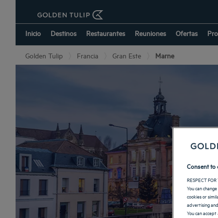
Inicio
Destinos
Restaurantes
Reuniones
Ofertas
Pro
Golden Tulip
Francia
Gran Este
Marne
Consent to 
RESPECT FOR 
You can change 
cookies or simi
advertising and
You can accept 