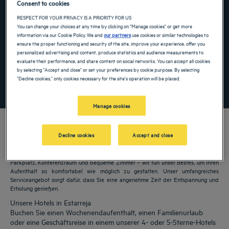
Consent to cookies
Navigate forward to interact with the calendar and select a date. Press the ques
Navigate backward to interact with the ca
RESPECT FOR YOUR PRIVACY IS A PRIORITY FOR US
You can change your choices at any time by clicking on "Manage cookies" or get more
information via our Cookie Policy. We and
our partners
use cookies or similar technologies to
ensure the proper functioning and security of the site, improve your experience, offer you
personalized advertising and content, produce statistics and audience measurements to
Spezialcode hinzufügen
evaluate their performance, and share content on social networks. You can accept all cookies
by selecting "Accept and close" or set your preferences by cookie purpose. By selecting
"Decline cookies," only cookies necessary for the site's operation will be placed.
FINDEN SIE EIN HOTEL
Manage cookies
Decline cookies
Accept and close
Unsere Golden Tulip Hotels heißen Sie in Estarreja willkommen. Restaurants,
Parkplatz, Konferenzraum und bequeme Zimmer – wir tun unser Bestes, um Ihren
Aufenthalt so komfortabel wie möglich zu gestalten. Unser umfangreiches
Serviceangebot sorgt dafür, dass Sie eine angenehme Zeit der Entspannung und
Erholung genießen.
Unsere Hotels in Estarreja
Buchen Sie einen Wochenendaufenthalt, einen Familienurlaub
oder eine Geschäftsreise in einem unserer 4- oder 5-Sterne-Hotels