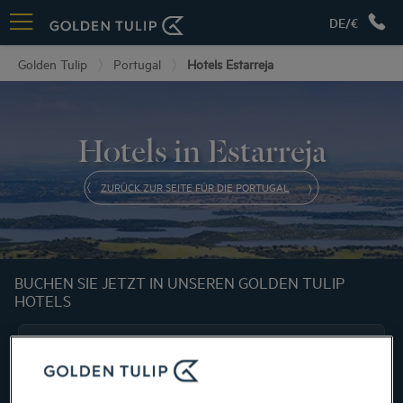
DE/€
Golden Tulip
Portugal
Hotels Estarreja
Hotels in Estarreja
ZURÜCK ZUR SEITE FÜR DIE PORTUGAL
BUCHEN SIE JETZT IN UNSEREN GOLDEN TULIP
HOTELS