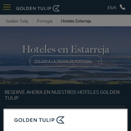
ES/€
Golden Tulip
Portugal
Hoteles Estarreja
Hoteles en Estarreja
VOLVER A LA PÁGINA DE PORTUGAL
RESERVE AHORA EN NUESTROS HOTELES GOLDEN
TULIP