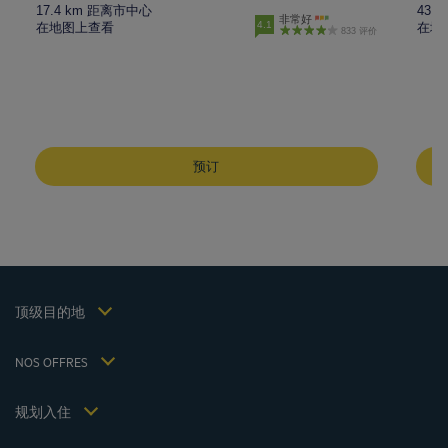
17.4 km 距离市中心
43 
非常好
4.1
在地图上查看
在地
833 评价
成都酒店
峨嵋山酒店
预订
昆明酒店
巴黎酒店
仁川酒店
法律声明
上海酒店
条款和条件
台湾酒店
个人数据政策
顶级目的地
Hôtels Saint-Malo
Cookie 政策
Hôtels Lyon
Flavours Instant Benefit 通用使用条款和条件
NOS OFFRES
逍遥游优惠（含早餐）
条款和条件
会员费率
我的预订
Politiques de taxes 2023
规划入住
会议和活动
Politiques de taxes 2022
Hôtels et Inspirations