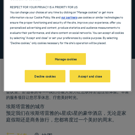
Navigate forward to interact with the calendar and select a date. Press the ques
Navigate backward to interact with the ca
RESPECT FOR YOUR PRIVACY IS A PRIORITY FOR US
You can change your choices at any time by clicking on "Manage cookies" or get more
information via our Cookie Policy. We and
our partners
use cookies or similar technologies to
ensure the proper functioning and security of the site, improve your experience, offer you
添加特惠代码
personalized advertising and content, produce statistics and audience measurements to
evaluate their performance, and share content on social networks. You can accept all cookies
by selecting "Accept and close" or set your preferences by cookie purpose. By selecting
"Decline cookies," only cookies necessary for the site's operation will be placed.
寻找酒店
Manage cookies
Decline cookies
Accept and close
我们的郁锦香酒店欢迎您来访埃斯塔雷雅。为您提供餐厅、泊车服务、
会议室、舒适客房等——我们尽最大努力让您获得舒适住宿体验。丰富
的服务项目让您尽享休息、疗愈美好时光。
埃斯塔雷雅的城市
预定我们在埃斯塔雷雅的4星或5星的豪华酒店，无论是家
庭假期还是商务旅行，您都将度过一个美好的周末。