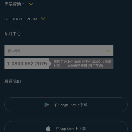
税收政策 2021
需要帮助？
常见问答
招贤纳士
联系我们
Jin Jiang International
GOLDENTULIP.COM
Cookies management
预订中心
自华南
每周 7 天上午 8:00 至下午 22:00 （巴黎
1 0800 852 2075
时间）— 本地电话费用
(
可用英语
)
联系我们
在Google Play上下载
在App Store上下载