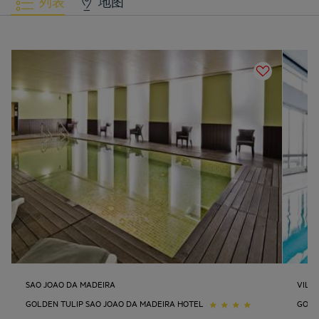
列表
地图
SAO JOAO DA MADEIRA
VILA
GOLDEN TULIP SAO JOAO DA MADEIRA HOTEL
GOLD