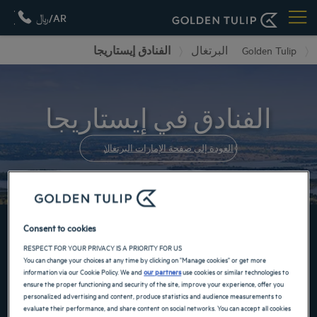
AR/﷼
الفنادق إيستاريجا
البرتغال
Golden Tulip
الفنادق في إيستاريجا
العودة إلى صفحة الإمارات البرتغال
احجز الآن في فنادقنا GOLDEN TULIP
Consent to cookies
RESPECT FOR YOUR PRIVACY IS A PRIORITY FOR US
You can change your choices at any time by clicking on "Manage cookies" or get more
information via our Cookie Policy. We and
our partners
use cookies or similar technologies to
ensure the proper functioning and security of the site, improve your experience, offer you
personalized advertising and content, produce statistics and audience measurements to
evaluate their performance, and share content on social networks. You can accept all cookies