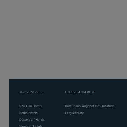
TOP REISEZIELE
UNSERE ANGEBOTE
Neu-Ulm Hotels
Kurzurlaub-Angebot mit Frühstück
Berlin Hotels
Mitgliedsrate
Düsseldorf Hotels
Hamburg Hotels