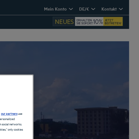
Mein Konto
DE/€
Kontakt
d
our partners
use
personalized
 social networks.
kies," only cookies