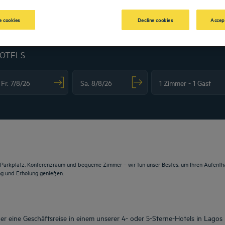
 cookies
Decline cookies
Accep
HOTELS
vigate forward to interact with the calendar and select a date. Press the question m
Navigate backward to interact with the calendar and sele
 Parkplatz, Konferenzraum und bequeme Zimmer – wir tun unser Bestes, um Ihren Aufentha
ng und Erholung genießen.
r eine Geschäftsreise in einem unserer 4- oder 5-Sterne-Hotels in Lagos