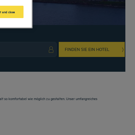
t and close
FINDEN SIE EIN HOTEL
ark key to get the keyboard shortcuts for changing dates.
ct a date. Press the question mark key to get the keyboard shortcuts for changing da
lt so komfortabel wie möglich zu gestalten. Unser umfangreiches