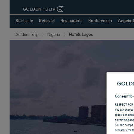
Startseite
Reiseziel
Restaurants
Konferenzen
Angebot
Golden Tulip
Nigeria
Hotels Lagos
Consent to 
RESPECT FOR 
You can change 
cookies or simi
advertising and
You can accept 
necessary for th