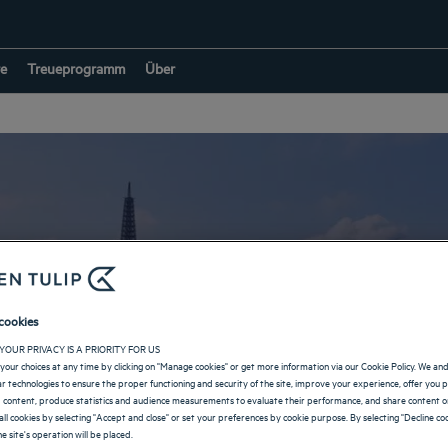
e
Treueprogramm
Über
Hotels in Lagos
cookies
YOUR PRIVACY IS A PRIORITY FOR US
your choices at any time by clicking on "Manage cookies" or get more information via our Cookie Policy. We an
ZURÜCK ZUR SEITE FÜR DIE NIGERIA
lar technologies to ensure the proper functioning and security of the site, improve your experience, offer you 
 content, produce statistics and audience measurements to evaluate their performance, and share content on
all cookies by selecting "Accept and close" or set your preferences by cookie purpose. By selecting "Decline coo
e site's operation will be placed.