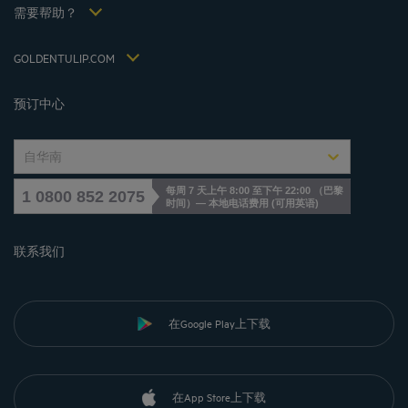
税收政策 2021
需要帮助？
常见问答
招贤纳士
联系我们
Jin Jiang International
GOLDENTULIP.COM
Cookies management
预订中心
自华南
每周 7 天上午 8:00 至下午 22:00 （巴黎
1 0800 852 2075
时间）— 本地电话费用
(
可用英语
)
联系我们
在Google Play上下载
在App Store上下载