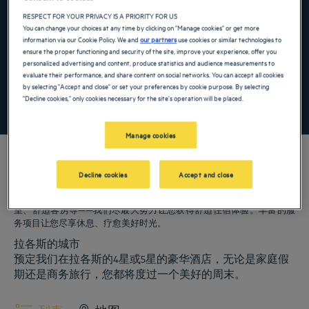
Navigate forward to interact with the calendar and select a date. Press the ques
Navigate backward to interact with the ca
RESPECT FOR YOUR PRIVACY IS A PRIORITY FOR US
You can change your choices at any time by clicking on "Manage cookies" or get more
information via our Cookie Policy. We and
our partners
use cookies or similar technologies to
ensure the proper functioning and security of the site, improve your experience, offer you
添加特惠代码
personalized advertising and content, produce statistics and audience measurements to
evaluate their performance, and share content on social networks. You can accept all cookies
by selecting "Accept and close" or set your preferences by cookie purpose. By selecting
"Decline cookies," only cookies necessary for the site's operation will be placed.
寻找酒店
Manage cookies
Decline cookies
Accept and close
我们的郁锦香酒店欢迎您来访拉各斯。为您提供餐厅、泊车服务、会议
室、舒适客房等——我们尽最大努力让您获得舒适住宿体验。丰富的服
务项目让您尽享休息、疗愈美好时光。
拉各斯的城市
预定我们在拉各斯的4星或5星的豪华酒店，无论是家庭假
期还是商务旅行，您都将度过一个美好的周末。