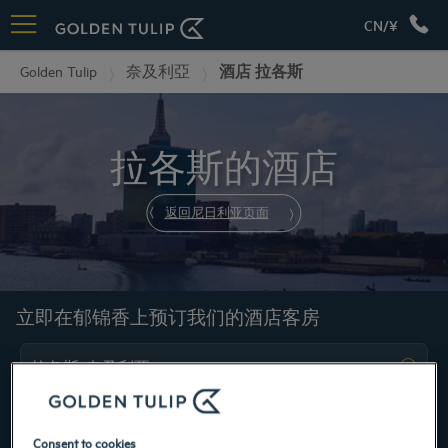
CN/¥
Golden Tulip
奈及利亞
酒店 拉各斯
拉各斯的酒店
返回尼日利亚页面
立即在郁锦香上预订我们的酒店客房
Consent to cookies