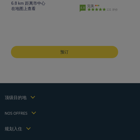
6.8 km 距离市中心
完美
4.8
在地图上查看
131 评价
成都酒店
峨嵋山酒店
预订
昆明酒店
巴黎酒店
仁川酒店
法律声明
上海酒店
条款和条件
台湾酒店
个人数据政策
顶级目的地
Hôtels Saint-Malo
Cookie 政策
Hôtels Lyon
Flavours Instant Benefit 通用使用条款和条件
NOS OFFRES
逍遥游优惠（含早餐）
条款和条件
会员费率
我的预订
Politiques de taxes 2023
规划入住
会议和活动
Politiques de taxes 2022
Hôtels et Inspirations