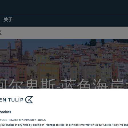
关于
区
阿尔卑斯-蓝色海
返回法国主页
cookies
YOUR PRIVACY IS A PRIORITY FOR US
your choices at any time by clicking on "Manage cookies" or get more information via our Cookie Policy. We an