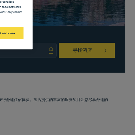
personalized
 social networks.
kies," only cookies
t and close
寻找酒店
ark key to get the keyboard shortcuts for changing dates.
ct a date. Press the question mark key to get the keyboard shortcuts for changing da
您获得舒适住宿体验。酒店提供的丰富的服务项目让您尽享舒适的