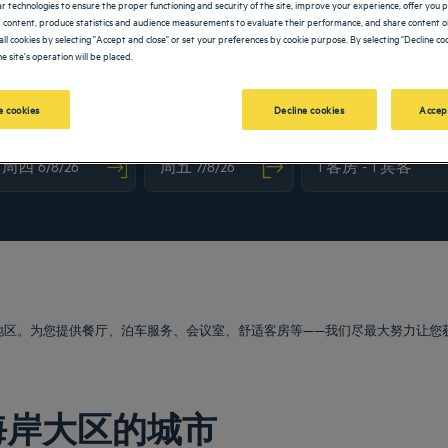
lar technologies to ensure the proper functioning and security of the site, improve your experience, offer you 
 content, produce statistics and audience measurements to evaluate their performance, and share content on
all cookies by selecting "Accept and close" or set your preferences by cookie purpose. By selecting "Decline coo
e site's operation will be placed.
 cookies
Decline cookies
Accep
vigate forward to interact with the calendar and select a date. Press the question m
Navigate backward to interact with the calendar and sele
区地区。为您提供餐厅、泊车服务、会议室、舒适客房等——我们尽最大努力让
海岸大区的城市