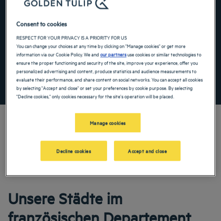
Navigate forward to interact with the calendar and select a date. Press the ques
Navigate backward to interact with the ca
Consent to cookies
RESPECT FOR YOUR PRIVACY IS A PRIORITY FOR US
You can change your choices at any time by clicking on "Manage cookies" or get more
Spezialcode hinzufügen
information via our Cookie Policy. We and
our partners
use cookies or similar technologies to
ensure the proper functioning and security of the site, improve your experience, offer you
personalized advertising and content, produce statistics and audience measurements to
evaluate their performance, and share content on social networks. You can accept all cookies
FINDEN SIE EIN HOTEL
by selecting "Accept and close" or set your preferences by cookie purpose. By selecting
"Decline cookies," only cookies necessary for the site's operation will be placed.
Manage cookies
Unsere Golden Tulip Hotels heißen Sie zu Ihrem Aufenthalt in dieser Enklave der
Decline cookies
Accept and close
Ruhe in Marne willkommen. Profitieren Sie von unserem umfangreichen
Freizeitangebot und genießen Sie unsere auf Komfort ausgelegten Zimmer.
Unsere Städte im
französischen Departement