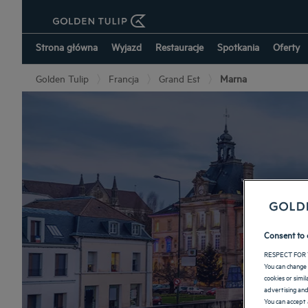
Strona główna
Wyjazd
Restauracje
Spotkania
Oferty
Golden Tulip
Francja
Grand Est
Marna
Consent to 
RESPECT FOR 
You can change 
cookies or simi
advertising and
You can accept 