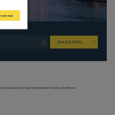
t and close
ZNAJDŹ HOTEL
ark key to get the keyboard shortcuts for changing dates.
ct a date. Press the question mark key to get the keyboard shortcuts for changing da
 oraz naszych pokoi zaprojektowanych z myślą o komforcie.