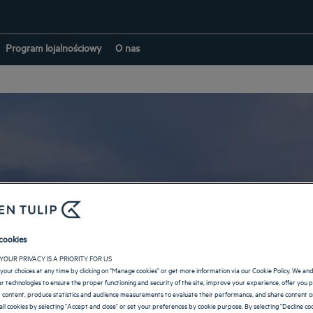
Program lojalnościowy
O nas
Hotele w: Marna
cookies
YOUR PRIVACY IS A PRIORITY FOR US
POWRÓT DO GRAND EST
your choices at any time by clicking on "Manage cookies" or get more information via our Cookie Policy. We an
lar technologies to ensure the proper functioning and security of the site, improve your experience, offer you 
 content, produce statistics and audience measurements to evaluate their performance, and share content on
all cookies by selecting "Accept and close" or set your preferences by cookie purpose. By selecting "Decline coo