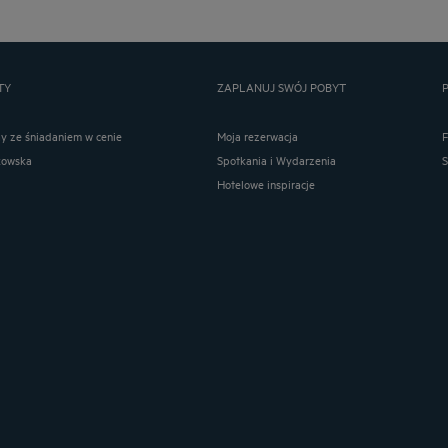
TY
ZAPLANUJ SWÓJ POBYT
ay ze śniadaniem w cenie
Moja rezerwacja
kowska
Spotkania i Wydarzenia
Hotelowe inspiracje