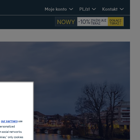
Moje konto
PL/zł
Kontakt
d
our partners
use
personalized
 social networks.
kies," only cookies