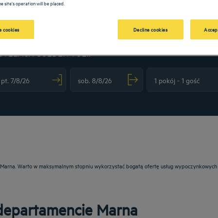
e site's operation will be placed.
 cookies
Decline cookies
Accep
OTELACH GOLDEN TULIP
vigate forward to interact with the calendar and select a date. Press the question m
Navigate backward to interact with the calendar and sele
ie: Marna. Warto w maksymalnym stopniu wykorzystać bogatą ofertę usług wypoczynkowych
 departamencie Marna