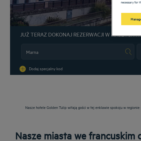
necessary for th
Manage
JUŻ TERAZ DOKONAJ REZERWACJI W NASZYCH H
Na
Dodaj specjalny kod
Nasze hotele Golden Tulip witają gości w tej enklawie spokoju w region
Nasze miasta we francuskim