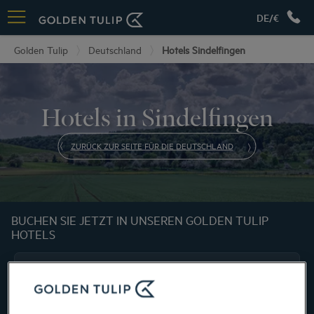
DE/€
Golden Tulip
Deutschland
Hotels Sindelfingen
Hotels in Sindelfingen
ZURÜCK ZUR SEITE FÜR DIE DEUTSCHLAND
BUCHEN SIE JETZT IN UNSEREN GOLDEN TULIP
HOTELS