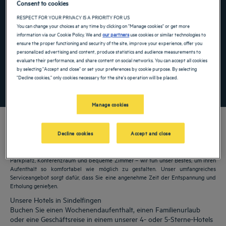
Consent to cookies
Navigate forward to interact with the calendar and select a date. Press the ques
Navigate backward to interact with the ca
RESPECT FOR YOUR PRIVACY IS A PRIORITY FOR US
You can change your choices at any time by clicking on "Manage cookies" or get more
information via our Cookie Policy. We and
our partners
use cookies or similar technologies to
ensure the proper functioning and security of the site, improve your experience, offer you
personalized advertising and content, produce statistics and audience measurements to
Spezialcode hinzufügen
evaluate their performance, and share content on social networks. You can accept all cookies
by selecting "Accept and close" or set your preferences by cookie purpose. By selecting
"Decline cookies," only cookies necessary for the site's operation will be placed.
FINDEN SIE EIN HOTEL
Manage cookies
Decline cookies
Accept and close
Unsere Golden Tulip Hotels heißen Sie in Sindelfingen willkommen. Restaurants,
Parkplatz, Konferenzraum und bequeme Zimmer – wir tun unser Bestes, um Ihren
Aufenthalt so komfortabel wie möglich zu gestalten. Unser umfangreiches
Serviceangebot sorgt dafür, dass Sie eine angenehme Zeit der Entspannung und
Erholung genießen.
Unsere Hotels in Sindelfingen
Buchen Sie einen Wochenendaufenthalt, einen Familienurlaub
oder eine Geschäftsreise in einem unserer 4- oder 5-Sterne-Hotels