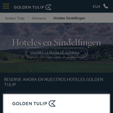
ES/€
Golden Tulip
Alemania
Hoteles Sindelfingen
Hoteles en Sindelfingen
VOLVER A LA PÁGINA DE ALEMANIA
RESERVE AHORA EN NUESTROS HOTELES GOLDEN
TULIP