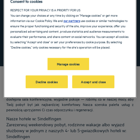
Consent to cookies
Navigate forward to interact with the calendar and select a date. Press the ques
Navigate backward to interact with the ca
RESPECT FOR YOUR PRIVACY IS A PRIORITY FOR US
You can change your choices at any time by clicking on "Manage cookies" or get more
information via our Cookie Policy. We and
our partners
use cookies or similar technologies to
ensure the proper functioning and security of the site, improve your experience, offer you
personalized advertising and content, produce statistics and audience measurements to
Dodaj specjalny kod
evaluate their performance, and share content on social networks. You can accept all cookies
by selecting "Accept and close" or set your preferences by cookie purpose. By selecting
"Decline cookies," only cookies necessary for the site's operation will be placed.
ZNAJDŹ HOTEL
Manage cookies
Decline cookies
Accept and close
Nasze hotele Golden Tulip witają Cię w: Sindelfingen. Restauracje, parking,
dostępna sala konferencyjna, wygodne pokoje — robimy, co w naszej mocy, aby
Twój pobyt był jak najbardziej komfortowy. Nasza szeroka paleta usług z
pewnością uprzyjemni Ci czas odpoczynku i regeneracji.
Nasze hotele w: Sindelfingen
Zarezerwuj weekendowy pobyt, rodzinne wakacje albo wyjazd
służbowy w jednym z naszych 4- lub 5-gwiazdkowych hoteli w:
Sindelfingen