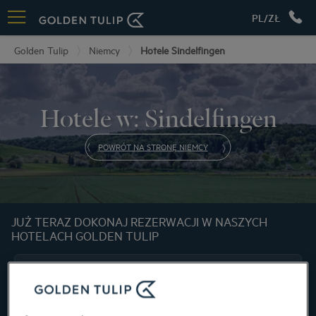
PL/ZŁ
Golden Tulip
Niemcy
Hotele Sindelfingen
Hotele w: Sindelfingen
POWRÓT NA STRONĘ NIEMCY
JUŻ TERAZ DOKONAJ REZERWACJI W NASZYCH
HOTELACH GOLDEN TULIP