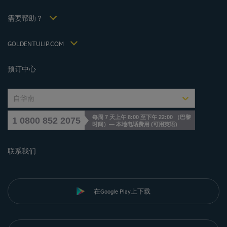
Politiques de taxes 2022
Hôtels et Inspirations
税收政策 2021
需要帮助？
常见问答
招贤纳士
联系我们
Jin Jiang International
GOLDENTULIP.COM
Cookies management
预订中心
自华南
每周 7 天上午 8:00 至下午 22:00 （巴黎
1 0800 852 2075
时间）— 本地电话费用
(
可用英语
)
联系我们
在Google Play上下载