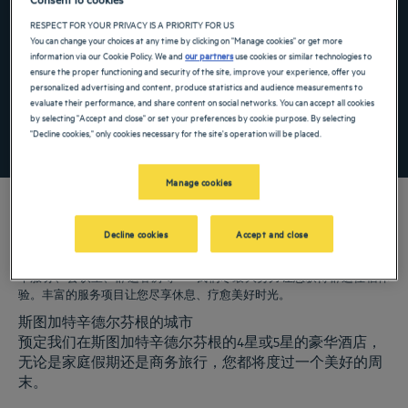
Navigate forward to interact with the calendar and select a date. Press the ques
Navigate backward to interact with the ca
RESPECT FOR YOUR PRIVACY IS A PRIORITY FOR US
You can change your choices at any time by clicking on "Manage cookies" or get more
information via our Cookie Policy. We and
our partners
use cookies or similar technologies to
ensure the proper functioning and security of the site, improve your experience, offer you
添加特惠代码
personalized advertising and content, produce statistics and audience measurements to
evaluate their performance, and share content on social networks. You can accept all cookies
by selecting "Accept and close" or set your preferences by cookie purpose. By selecting
"Decline cookies," only cookies necessary for the site's operation will be placed.
寻找酒店
Manage cookies
Decline cookies
Accept and close
我们的郁锦香酒店欢迎您来访斯图加特辛德尔芬根。为您提供餐厅、泊
车服务、会议室、舒适客房等——我们尽最大努力让您获得舒适住宿体
验。丰富的服务项目让您尽享休息、疗愈美好时光。
斯图加特辛德尔芬根的城市
预定我们在斯图加特辛德尔芬根的4星或5星的豪华酒店，
无论是家庭假期还是商务旅行，您都将度过一个美好的周
末。