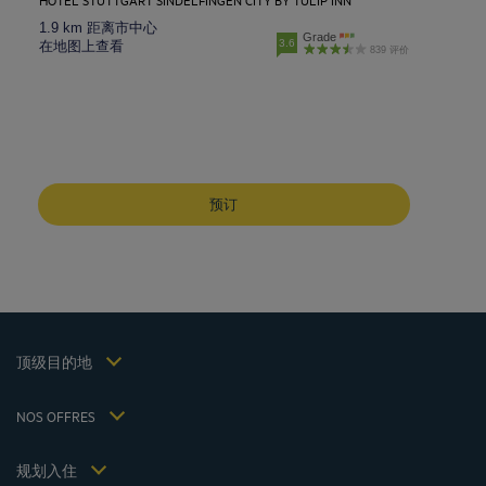
1.9 km 距离市中心
Grade
3.6
在地图上查看
839 评价
成都酒店
峨嵋山酒店
预订
昆明酒店
巴黎酒店
仁川酒店
法律声明
上海酒店
条款和条件
台湾酒店
个人数据政策
顶级目的地
Hôtels Saint-Malo
Cookie 政策
Hôtels Lyon
Flavours Instant Benefit 通用使用条款和条件
NOS OFFRES
逍遥游优惠（含早餐）
条款和条件
会员费率
我的预订
Politiques de taxes 2023
规划入住
会议和活动