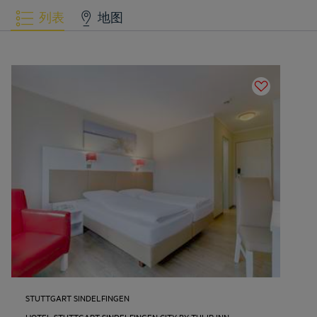
列表
地图
STUTTGART SINDELFINGEN
HOTEL STUTTGART SINDELFINGEN CITY BY TULIP INN