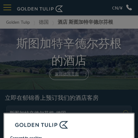
CN/¥
Golden Tulip
德国
酒店 斯图加特辛德尔芬根
斯图加特辛德尔芬根
的酒店
返回德国页面
立即在郁锦香上预订我们的酒店客房
Consent to cookies